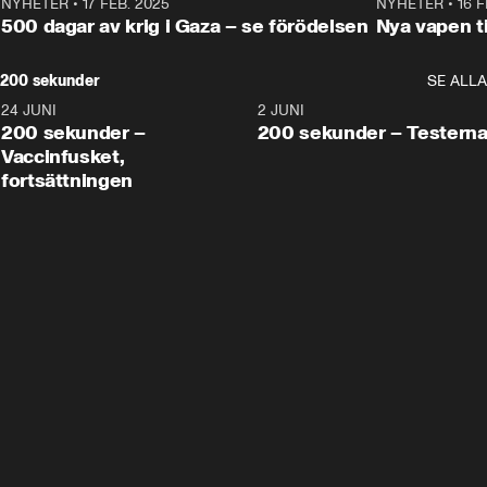
NYHETER
•
17 FEB. 2025
0:45
NYHETER
•
16 F
500 dagar av krig i Gaza – se förödelsen
Nya vapen ti
200 sekunder
SE ALLA
24 JUNI
5:00
2 JUNI
200 sekunder –
200 sekunder – Testern
Vaccinfusket,
fortsättningen