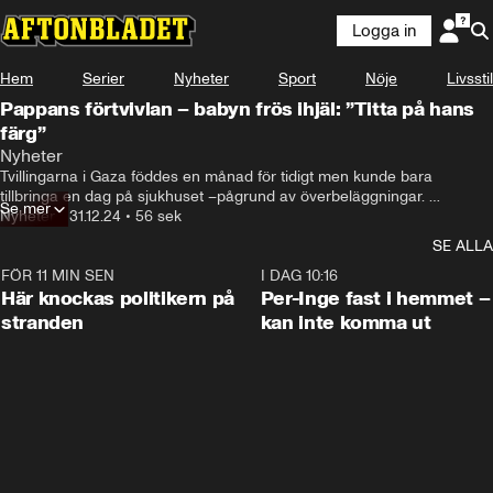
Logga in
Hem
Serier
Nyheter
Sport
Nöje
Livsstil
Pappans förtvivlan – babyn frös ihjäl: ”Titta på hans
färg”
Nyheter
Tvillingarna i Gaza föddes en månad för tidigt men kunde bara 
tillbringa en dag på sjukhuset –pågrund av överbeläggningar. 

Se mer
Föräldrarna fick uppmaningar att hålla de nyfödda barnen varma, 
Nyheter
•
31.12.24
•
56 sek
vilket ska ha varit omöjligt i det kalla tältet.
SE ALLA
FÖR 11 MIN SEN
0:45
I DAG 10:16
Här knockas politikern på
Per-Inge fast i hemmet –
stranden
kan inte komma ut