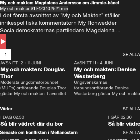
My och makten: Magdalena Andersson om Jimmie-hånet
My och makten
S1 E1
23.10.25
21 min
I det första avsnittet av ”My och Makten” ställer 
inrikespolitiska kommentatorn My Rohwedder 
Socialdemokraternas partiledare Magdalena 
Andersson till svars.
1
SE ALLA
AVSNITT 12
•
11 JUNI
26:27
AVSNITT 11
•
4 JUNI
2
My och makten: Douglas
My och makten: Denice
Thor
Westerberg
Moderata ungdomsförbundet 
Ungsvenskarnas 
(MUF:s) ordförande Douglas Thor 
förbundsordförande Denice 
gästar My och makten. I avsnittet 
Westerberg gästar My och makten.
diskuteras tonårsutvisningarna och 
avsnittet diskuteras migrationsfrå
hur Moderaterna ska locka väljare till 
och hur SD ska locka kvinnliga 
Väder
SE ALLA
valet i höst. 
väljare. 
I DAG 02:30
1:06
I GÅR 02:30
Så blir vädret där du bor
Så blir vädr
Senaste om konflikten i Mellanöstern
SE ALLA