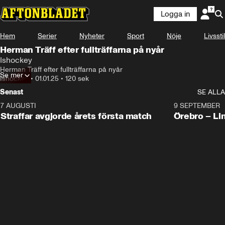
Logga in
Hem
Serier
Nyheter
Sport
Nöje
Livsstil
Herman Träff efter fullträffarna på nyår
Ishockey
Herman Träff efter fullträffarna på nyår
Se mer
Ishockey
•
01.01.25
•
120 sek
Senast
SE ALLA
7 AUGUSTI
2:19
9 SEPTEMBER
Plus
Straffar avgjorde årets första match
Örebro – Li