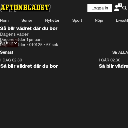
Logga in
Hem
Serier
Nyheter
Sport
Nöje
Livsstil
Så blir vädret där du bor
Dagens väder
Dagens väder 1 januari
Se mer
Dagens väder
•
01.01.25
•
67 sek
Senast
SE ALLA
I DAG 02:30
1:06
I GÅR 02:30
Så blir vädret där du bor
Så blir vädr