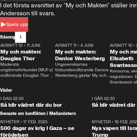
I det första avsnittet av ”My och Makten” ställe
Andersson till svars.
Spela upp
1
Säsong
AVSNITT 12
•
11 JUNI
26:27
AVSNITT 11
•
4 JUNI
23:40
AVSNITT 10
•
My och makten:
My och makten:
My och ma
Douglas Thor
Denice Westerberg
Elisabeth
Moderata 
Ungsvenskarnas 
Svantess
ungdomsförbundet (MUF:s) 
förbundsordförande Denice 
Kvinnorna, ek
ordförande Douglas Thor 
Westerberg gästar My och 
migrationen. E
gästar My och makten. I 
makten. I avsnittet 
Svantesson stäl
avsnittet diskuteras 
diskuteras migrationsfrågan 
när finansmini
Väder
tonårsutvisningarna och hur 
och hur SD ska locka 
Moderaterna ska locka 
kvinnliga väljare. 
I DAG 02:30
1:06
I GÅR 02:30
väljare till valet i höst. 
Så blir vädret där du bor
Så blir vädret där
Senaste om konflikten i Mellanöstern
NYHETER
•
17 FEB. 2025
0:45
NYHETER
•
16 FEB. 20
500 dagar av krig i Gaza – se
Nya vapen till Isr
förödelsen
Trump