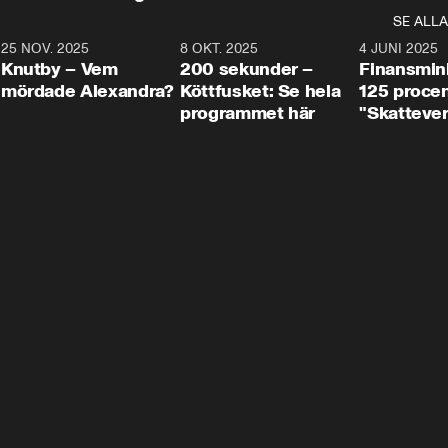
SE ALLA
3
25 NOV. 2025
31:05
8 OKT. 2025
4:29
4 JUNI 2025
Knutby – Vem
200 sekunder –
Finansmin
mördade Alexandra?
Köttfusket: Se hela
125 procent
programmet här
"Skattever
viktig uppg