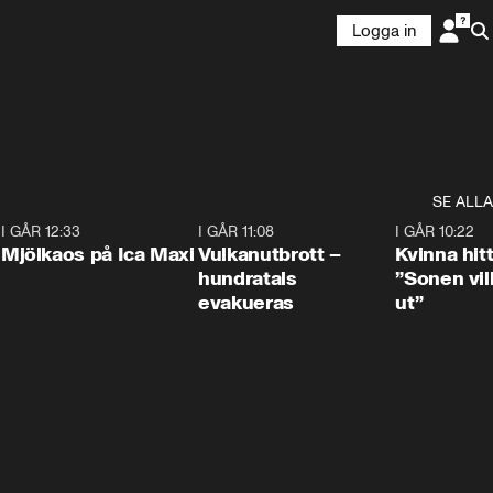
Logga in
SE ALLA
0
I GÅR 12:33
0:24
I GÅR 11:08
0:27
I GÅR 10:22
Mjölkaos på Ica Maxi
Vulkanutbrott –
Kvinna hit
hundratals
”Sonen vill
evakueras
ut”