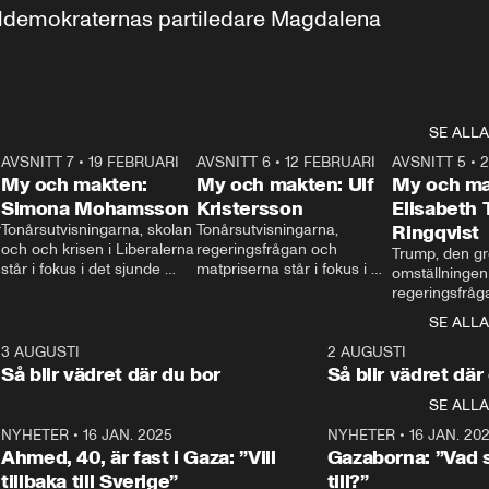
aldemokraternas partiledare Magdalena 
SE ALLA
7
AVSNITT 7
•
19 FEBRUARI
24:30
AVSNITT 6
•
12 FEBRUARI
27:30
AVSNITT 5
•
My och makten:
My och makten: Ulf
My och ma
Simona Mohamsson
Kristersson
Elisabeth
 
Tonårsutvisningarna, skolan 
Tonårsutvisningarna, 
Ringqvist
och och krisen i Liberalerna 
regeringsfrågan och 
Trump, den gr
står i fokus i det sjunde 
matpriserna står i fokus i 
omställningen
avsnittet av ”My och 
det sjätte avsnittet av ”My 
regeringsfråga
makten”. Se när 
och makten”. Se när 
centrum i det 
SE ALLA
Aftonbladets inrikespolitiska 
Aftonbladets inrikespolitiska 
avsnittet av ”
kommentator My 
kommentator My 
6
3 AUGUSTI
1:06
2 AUGUSTI
Makten”. Se nä
Rohwedder ställer 
Rohwedder ställer 
Så blir vädret där du bor
Så blir vädret där
Aftonbladets in
utbildnings- och 
statsminister Ulf Kristersson 
kommentator 
SE ALLA
integrationsminister Simona 
till svars.
Rohwedder stäl
Mohamsson till svars.
Centerpartiets
2
NYHETER
•
16 JAN. 2025
1:01
NYHETER
•
16 JAN. 20
Thand Ring till
Ahmed, 40, är fast i Gaza: ”Vill
Gazaborna: ”Vad s
tillbaka till Sverige”
till?”