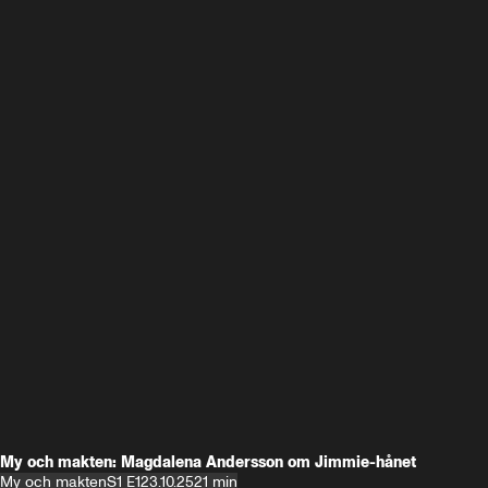
My och makten: Magdalena Andersson om Jimmie-hånet
My och makten
S1 E1
23.10.25
21 min