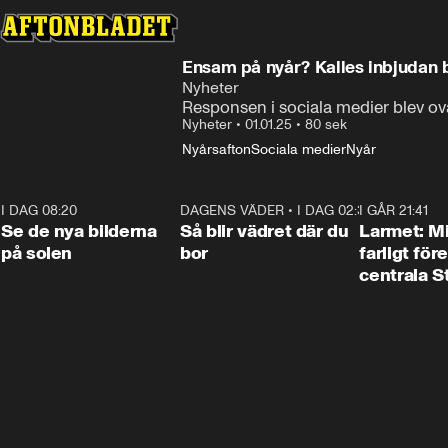
Ensam på nyår? Kalles inbjudan b
Nyheter
Responsen i sociala medier blev ovä
Nyheter
•
01.01.25
•
80 sek
Nyårsafton
Sociala medier
Nyår
I DAG 08:20
0:19
DAGENS VÄDER
•
I DAG 02:30
1:06
I GÅR 21:41
Se de nya bilderna
Så blir vädret där du
Larmet: M
på solen
bor
farligt för
centrala 