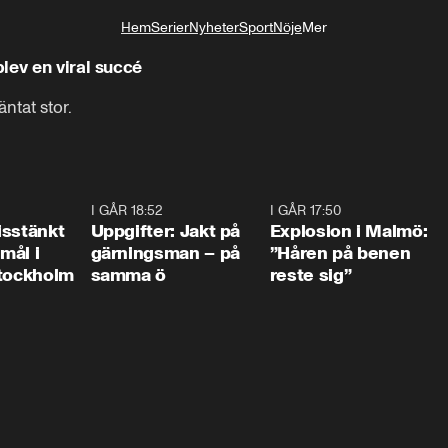
Hem
Serier
Nyheter
Sport
Nöje
Mer
Livsstil
lev en viral succé
ntat stor.
0:35
I GÅR 18:52
0:33
I GÅR 17:50
1:1
isstänkt
Uppgifter: Jakt på
Explosion i Malmö:
emål i
gärningsman – på
”Håren på benen
Stockholm
samma ö
reste sig”