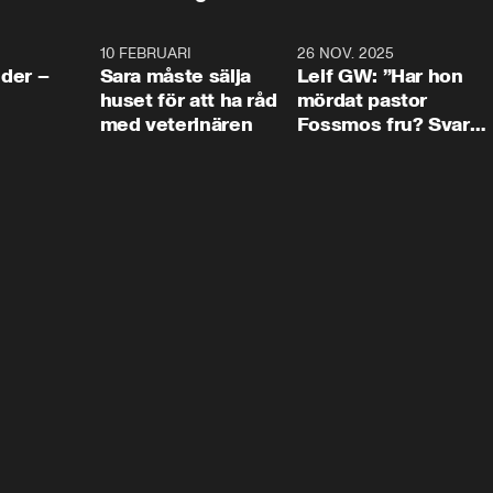
4:24
10 FEBRUARI
4:13
26 NOV. 2025
8:1
der –
Sara måste sälja
Leif GW: ”Har hon
huset för att ha råd
mördat pastor
med veterinären
Fossmos fru? Svar
nej.”