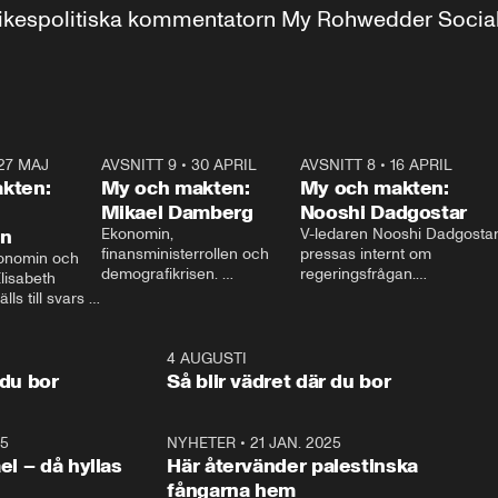
r inrikespolitiska kommentatorn My Rohwedder Soci
27 MAJ
3:51
AVSNITT 9
•
30 APRIL
24:00
AVSNITT 8
•
16 APRIL
25:1
kten:
My och makten:
My och makten:
Mikael Damberg
Nooshi Dadgostar
on
Ekonomin, 
V-ledaren Nooshi Dadgostar
finansministerrollen och 
pressas internt om 
onomin och 
demografikrisen. 
regeringsfrågan.

lisabeth 
Oppositionen ställs till svars 
I Aftonbladets 
ls till svars 
när Socialdemokraternas 
partiledarutfrågning ”My 
stern gästar 
Mikael Damberg gästar My 
och Makten” sätter hon ner 
My och Makten. 
och Makten. 
foten mot kritikerna:

1:06
4 AUGUSTI
1:0
– Vi ställer upp i val. Ska vi 
 du bor
Så blir vädret där du bor
vara med så sitter vi förstås 
25
1:22
NYHETER
•
21 JAN. 2025
0:5
ael – då hyllas
Här återvänder palestinska
fångarna hem