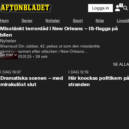
Logga in
Hem
Serier
Nyheter
Sport
Nöje
Livsstil
Misstänkt terrordåd i New Orleans – IS-flagga på
bilen
Nyheter
Shamsud Din Jabbar, 42, pekas ut som den misstänkte 
gärningsmannen efter attacken i New Orleans.

Se mer
Det bekräftar FBI i ett uttalande.Han hade en IS-flagga i bilen.
Nyheter
•
01.01.25
•
38 sek
SE ALLA
I DAG 19:07
0:42
I DAG 12:19
Dramatiska scenen – med
Här knockas politikern p
mirakulöst slut
stranden