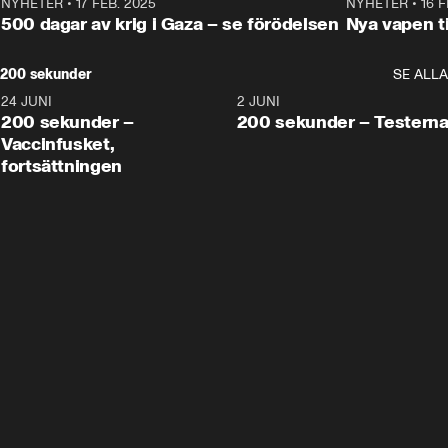
NYHETER
•
17 FEB. 2025
0:45
NYHETER
•
16 F
500 dagar av krig i Gaza – se förödelsen
Nya vapen ti
200 sekunder
SE ALLA
24 JUNI
5:00
2 JUNI
200 sekunder –
200 sekunder – Testern
Vaccinfusket,
fortsättningen