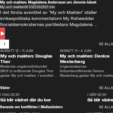
My och makten: Magdalena Andersson om Jimmie-hånet
My och makten
S1 E1
23.10.25
21 min
I det första avsnittet av ”My och Makten” ställer 
inrikespolitiska kommentatorn My Rohwedder 
Socialdemokraternas partiledare Magdalena 
Andersson till svars.
1
SE ALLA
AVSNITT 12
•
11 JUNI
26:27
AVSNITT 11
•
4 JUNI
2
My och makten: Douglas
My och makten: Denice
Thor
Westerberg
Moderata ungdomsförbundet 
Ungsvenskarnas 
(MUF:s) ordförande Douglas Thor 
förbundsordförande Denice 
gästar My och makten. I avsnittet 
Westerberg gästar My och makten.
diskuteras tonårsutvisningarna och 
avsnittet diskuteras migrationsfrå
hur Moderaterna ska locka väljare till 
och hur SD ska locka kvinnliga 
Väder
SE ALLA
valet i höst. 
väljare. 
I DAG 02:30
1:06
I GÅR 02:30
Så blir vädret där du bor
Så blir vädr
Senaste om konflikten i Mellanöstern
SE ALLA