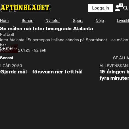
Logga in
Hem
Serier
Nyheter
Sport
Nöje
Livsstil
Se målen när Inter besegrade Atalanta
Fotboll
Inter-Atalanta i Supercoppa Italiana sändes på Sportbladet – se målen 
här
Se mer
Fotboll
•
02.01.25
•
92 sek
Senast
SE ALLA
I GÅR 20:50
0:31
ALLSVENSKAN
Gjorde mål – försvann ner i ett hål
19-åringen b
fyra minute