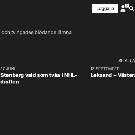
Logga in
e och tvingades blödande lämna 
SE ALLA
9
27 JUNI
0:49
12 SEPTEMBER
Plus
Stenberg vald som tvåa i NHL-
Leksand – Väster
draften