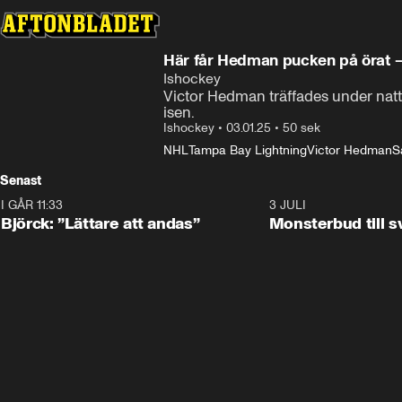
Här får Hedman pucken på örat –
Ishockey
Victor Hedman träffades under nat
isen.
Ishockey
•
03.01.25
•
50 sek
NHL
Tampa Bay Lightning
Victor Hedman
S
Senast
I GÅR 11:33
2:08
3 JULI
Björck: ”Lättare att andas”
Monsterbud till 