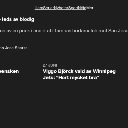
Hem
Serier
Nyheter
Sport
Nöje
Mer
Livsstil
 leds av blodig
ten av en puck i ena örat i Tampas bortamatch mot San Jos
an Jose Sharks
0:30
27 JUNI
0:4
svensken
Viggo Björck vald av Winnipeg
Jets: ”Hört mycket bra”