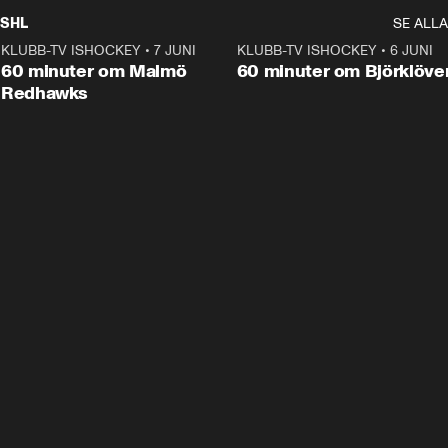
SHL
SE ALLA
KLUBB-TV ISHOCKEY
•
7 JUNI
1:02:53
KLUBB-TV ISHOCKEY
•
6 JUNI
1:0
Plus
60 minuter om Malmö
60 minuter om Björklöve
Redhawks