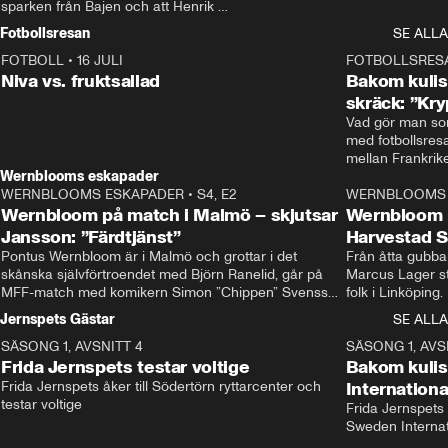
sparken från Bajen och att Henrik 
Rydström tar över
Fotbollsresan
SE ALLA
FOTBOLL
•
16 JULI
0:44
FOTBOLLSRES
Niva vs. fruktsallad
Bakom kulis
skräck: ”Kry
Vad gör man som
med fotbollsres
Wernblooms eskapader
WERNBLOOMS ESKAPADER
•
S4, E2
38:23
WERNBLOOMS 
Wernbloom på match i Malmö – skjutsar
Wernbloom 
Jansson: ”Färdtjänst”
Harvestad 
Pontus Wernbloom är i Malmö och grottar i det 
Från åtta gubbar 
skånska självförtroendet med Björn Ranelid, går på 
Marcus Lager sta
MFF-match med komikern Simon ”Chippen” Svensson 
folk i Linköping
och hjälper skadade stjärnbacken Pontus Jansson 
och Wernbloom kl
Jernspets Gästar
SE ALLA
hem. 
SÄSONG 1, AVSNITT 4
13:37
SÄSONG 1, AVS
Frida Jernspets testar voltige
Bakom kuli
Frida Jernspets åker till Södertörn ryttarcenter och 
Internation
testar voltige
Frida Jernspets 
Sweden Interna