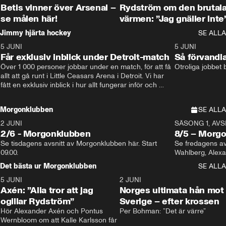
Betis vinner över Arsenal –
Rydström om den brutal
se målen här!
värmen: ”Jag gnäller inte
Jimmy hjärta hockey
SE ALLA
5 JUNI
11:14
5 JUNI
Får exklusiv inblick under Detroit-match
Så förvandl
Över 1 000 personer jobbar under en match, för att få 
Otroliga jobbet
allt att gå runt i Little Ceasars Arena i Detroit. Vi har 
fått en exklusiv inblick i hur allt fungerar inför och 
under match i världens bästa hockeyliga
Morgonklubben
SE ALLA
2 JUNI
SÄSONG 1, AVSN
2/6 - Morgonklubben
8/5 – Morg
Se tisdagens avsnitt av Morgonklubben här. Start 
Se fredagens av
09.00. 
Det bästa ur Morgonklubben
SE ALLA
5 JUNI
0:44
2 JUNI
Axén: ”Alla tror att jag
Norges ultimata hån mot
ogillar Rydström”
Sverige – efter krossen
Hör Alexander Axén och Pontus 
Per Bohman: ”Det är värre”
Wernbloom om att Kalle Karlsson får 