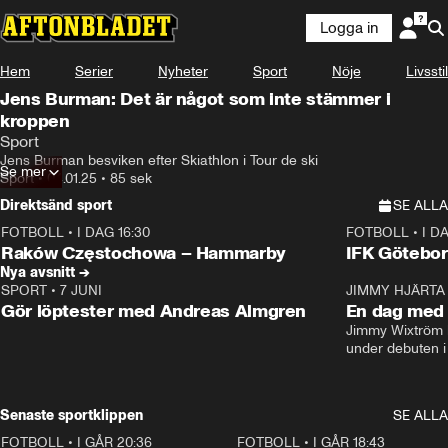
Logga in
Hem
Serier
Nyheter
Sport
Nöje
Livsstil
Jens Burman: Det är något som inte stämmer i
kroppen
Sport
Jens Burman besviken efter Skiathlon i Tour de ski
Se mer
Sport
•
04.01.25
•
85 sek
Direktsänd sport
SE ALLA
FOTBOLL
•
I DAG 16:30
FOTBOLL
•
I D
Plus
Plus
Raków Częstochowa – Hammarby
IFK Götebor
Nya avsnitt →
SPORT
•
7 JUNI
16:36
JIMMY HJÄRTA
Gör löptester med Andreas Almgren
En dag med 
Jimmy Wixtröm 
under debuten i
Senaste sportklippen
SE ALLA
FOTBOLL
•
I GÅR 20:36
1:30
FOTBOLL
•
I GÅR 18:43