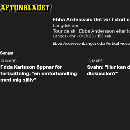
Ebba Andersson: Det var i stort s
Längdskidor
Tour de ski: Ebba Andersson efter
Längdskidor
•
04.01.25
•
153 sek
Ebba Andersson
Längdskidor
Vertikal video
Senast
19 MARS
0:26
16 MARS
Frida Karlsson öppnar för
Svahn: ”Hur kan de
fortsättning: ”en omförhandling
diskussion?”
med mig själv”