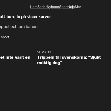
Hem
Serier
Nyheter
Sport
Nöje
Mer
Livsstil
ett bara is på vissa kurvor
 loppet och om banan
 sport
1:29
14 MARS
1:0
t inte varit en
Trippeln till svenskorna: "Sjukt
mäktig dag"