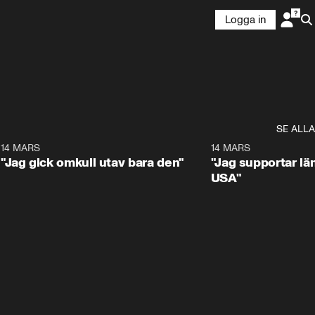
Logga in
SE ALLA
5
14 MARS
1:17
14 MARS
"Jag gick omkull utav bara den"
"Jag supportar lä
USA"