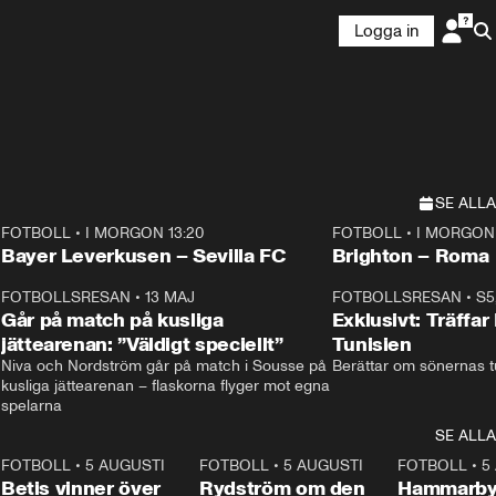
Logga in
SE ALLA
FOTBOLL
•
I MORGON 13:20
FOTBOLL
•
I MORGON 
Plus
Plus
Bayer Leverkusen – Sevilla FC
Brighton – Roma
3
FOTBOLLSRESAN
•
13 MAJ
33:19
FOTBOLLSRESAN
•
S5
Går på match på kusliga
Exklusivt: Träffar
jättearenan: ”Väldigt speciellt”
Tunisien
Niva och Nordström går på match i Sousse på 
Berättar om sönernas tu
kusliga jättearenan – flaskorna flyger mot egna 
spelarna 
SE ALLA
2
FOTBOLL
•
5 AUGUSTI
1:30
FOTBOLL
•
5 AUGUSTI
0:46
FOTBOLL
•
5
Betis vinner över
Rydström om den
Hammarby 