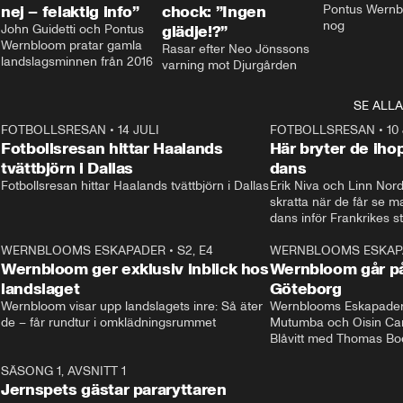
nej – felaktig info”
chock: ”Ingen
Pontus Wernbl
nog
John Guidetti och Pontus 
glädje!?”
Wernbloom pratar gamla 
Rasar efter Neo Jönssons 
landslagsminnen från 2016
varning mot Djurgården
SE ALLA
8
FOTBOLLSRESAN
•
14 JULI
41:35
FOTBOLLSRESAN
•
10
Fotbollsresan hittar Haalands
Här bryter de ih
tvättbjörn i Dallas
dans
Fotbollsresan hittar Haalands tvättbjörn i Dallas
Erik Niva och Linn Nord
skratta när de får se 
dans inför Frankrikes st
VM-kvartsfinalen. 
4
WERNBLOOMS ESKAPADER
•
S2, E4
24:20
WERNBLOOMS ESKAP
Plus
Wernbloom ger exklusiv inblick hos
Wernbloom går på
landslaget
Göteborg
Wernbloom visar upp landslagets inre: Så äter 
Wernblooms Eskapader:
de – får rundtur i omklädningsrummet
Mutumba och Oisin Cant
Blåvitt med Thomas Bo
0
SÄSONG 1, AVSNITT 1
25:12
Jernspets gästar pararyttaren