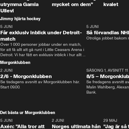
utrymma Gamla
mycket om dem”
kvalet
Ullevi
Jimmy hjärta hockey
5 JUNI
11:14
5 JUNI
Får exklusiv inblick under Detroit-
Så förvandlas NH
match
Otroliga jobbet bakom r
Över 1 000 personer jobbar under en match, 
för att få allt att gå runt i Little Ceasars Arena i 
Detroit. Vi har fått en exklusiv inblick i hur allt 
fungerar inför och under match i världens 
Morgonklubben
bästa hockeyliga
2 JUNI
SÄSONG 1, AVSNITT 11
2/6 - Morgonklubben
8/5 – Morgonklu
Se tisdagens avsnitt av Morgonklubben här. 
Se fredagens avsnitt 
Start 09.00. 
Malin Wahlberg, Alexa
Bank. 
Det bästa ur Morgonklubben
5 JUNI
0:44
2 JUNI
0:26
29 MAJ
Axén: ”Alla tror att
Norges ultimata hån
”Jag är så 