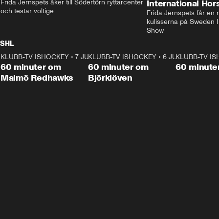
Frida Jernspets åker till Södertörn ryttarcenter 
International Ho
och testar voltige
Frida Jernspets får en 
kulisserna på Sweden In
Show
SHL
KLUBB-TV ISHOCKEY
1:02:53
•
7 JUNI
KLUBB-TV ISHOCKEY
1:00:59
•
6 JUNI
KLUBB-TV I
Plus
Plus
60 minuter om
60 minuter om
60 minute
Malmö Redhawks
Björklöven