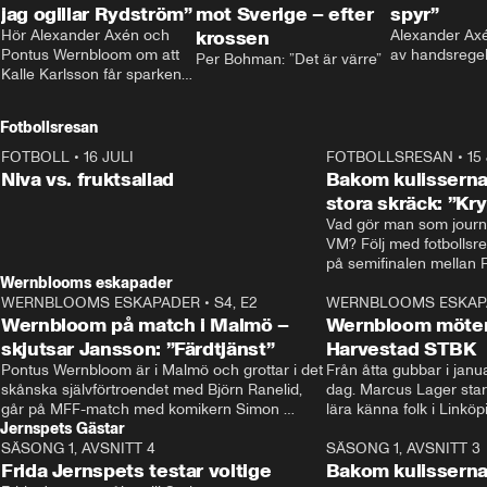
jag ogillar Rydström”
mot Sverige – efter
spyr”
Hör Alexander Axén och 
krossen
Alexander Axén
Pontus Wernbloom om att 
av handsrege
Per Bohman: ”Det är värre”
Kalle Karlsson får sparken 
från Bajen och att Henrik 
Rydström tar över
Fotbollsresan
FOTBOLL
•
16 JULI
0:44
FOTBOLLSRESAN
•
15
Niva vs. fruktsallad
Bakom kulisserna
stora skräck: ”Kr
Vad gör man som journa
VM? Följ med fotbollsr
Wernblooms eskapader
WERNBLOOMS ESKAPADER
•
S4, E2
38:23
WERNBLOOMS ESKAP
Wernbloom på match i Malmö –
Wernbloom möter
skjutsar Jansson: ”Färdtjänst”
Harvestad STBK
Pontus Wernbloom är i Malmö och grottar i det 
Från åtta gubbar i januar
skånska självförtroendet med Björn Ranelid, 
dag. Marcus Lager starta
går på MFF-match med komikern Simon 
lära känna folk i Linköp
Jernspets Gästar
”Chippen” Svensson och hjälper skadade 
STBK en institution – o
SÄSONG 1, AVSNITT 4
stjärnbacken Pontus Jansson hem. 
13:37
rakt in i värmen.
SÄSONG 1, AVSNITT 3
Frida Jernspets testar voltige
Bakom kulissern