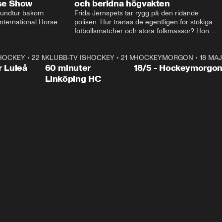
rse Show
och beridna högvakten
rundtur bakom 
Frida Jernspets tar rygg på den ridande 
ternational Horse 
polisen. Hur tränas de egentligen för stökiga 
fotbollsmatcher och stora folkmassor? Hon 
hälsar även på hos beridna högvakten, som 
den här dagen ska byta av högvakten, som 
SHOCKEY
1:00:28
•
22 MAJ
KLUBB-TV ISHOCKEY
vaktar slottet.
1:00:18
•
21 MAJ
HOCKEYMORGON
•
18 MAJ
Plus
r Luleå
60 minuter
18/5 - Hockeymorgo
Linköping HC