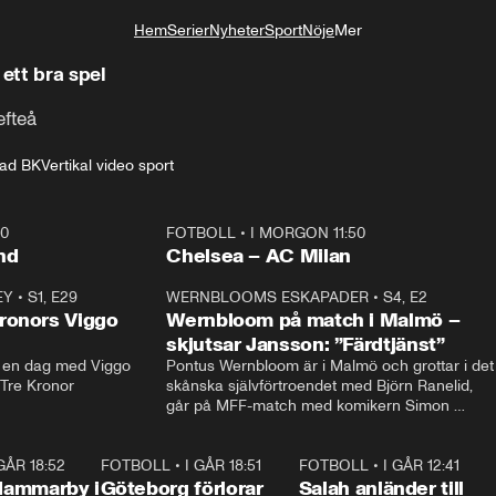
Hem
Serier
Nyheter
Sport
Nöje
Mer
Livsstil
ett bra spel
efteå
tad BK
Vertikal video sport
40
FOTBOLL
•
I MORGON 11:50
Plus
nd
Chelsea – AC Milan
EY
•
S1, E29
17:38
WERNBLOOMS ESKAPADER
•
S4, E2
38:2
ronors Viggo
Wernbloom på match i Malmö –
skjutsar Jansson: ”Färdtjänst”
en dag med Viggo 
Pontus Wernbloom är i Malmö och grottar i det 
 Tre Kronor
skånska självförtroendet med Björn Ranelid, 
går på MFF-match med komikern Simon 
”Chippen” Svensson och hjälper skadade 
stjärnbacken Pontus Jansson hem. 
 GÅR 18:52
2:17
FOTBOLL
•
I GÅR 18:51
2:17
FOTBOLL
•
I GÅR 12:41
0:4
Hammarby i
Göteborg förlorar
Salah anländer till