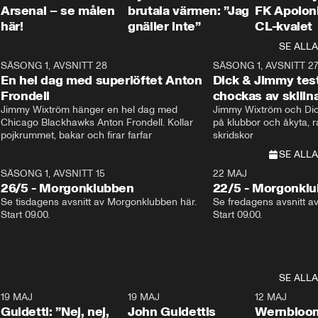
Arsenal – se målen
brutala värmen: ”Jag
FK Apoloni
här!
gnäller inte”
CL-kvalet
SE ALLA
8
SÄSONG 1, AVSNITT 28
20:38
SÄSONG 1, AVSNITT 2
Plus
En hel dag med superlöftet Anton
Dick & Jimmy test
Frondell
chockas av skill
Jimmy Wixtröm hänger en hel dag med 
Jimmy Wixtröm och Dick
Chicago Blackhawks Anton Frondell. Kollar 
på klubbor och åkyta, r
pojkrummet, bakar och firar farfar
skridskor 
SE ALLA
SÄSONG 1, AVSNITT 15
22 MAJ
26/5 - Morgonklubben
22/5 - Morgonkl
Se tisdagens avsnitt av Morgonklubben här. 
Se fredagens avsnitt a
Start 09.00. 
Start 09.00. 
SE ALLA
3
19 MAJ
0:39
19 MAJ
0:34
12 MAJ
Guidetti: ”Nej, nej,
John Guidettis
Wernbloom