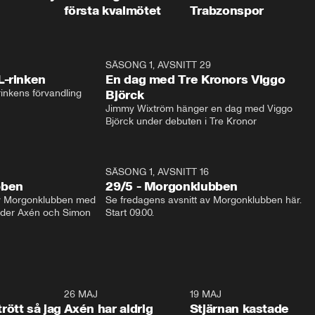
första kvalmötet
Trabzonspor
1:04
SÄSONG 1, AVSNITT 29
17:3
L-rinken
En dag med Tre Kronors Viggo
inkens förvandling
Björck
Jimmy Wixtröm hänger en dag med Viggo 
Björck under debuten i Tre Kronor
SÄSONG 1, AVSNITT 16
bben
29/5 - Morgonklubben
av Morgonklubben med 
Se fredagens avsnitt av Morgonklubben här. 
nder Axén och Simon 
Start 09.00. 
0:30
26 MAJ
0:31
19 MAJ
0:4
trött så jag
Axén har aldrig
Stjärnan kastade