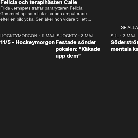
Felicia och terapihästen Calle
Frida Jernspets träffar pararyttaren Felicia 
Grimmenhag, som fick sina ben amputerade 
efter en bilolycka. Sen åker hon vidare till ett 
vård- och omsorgsboende med den 76 
SE ALLA
centimeter höga terapihästen Calle.
HOCKEYMORGON
•
11 MAJ
ISHOCKEY
•
3 MAJ
0:22
SHL
•
3 MAJ
n
11/5 - Hockeymorgon
Festade sönder
Söderströ
pokalen: ”Käkade
mentala 
upp dem”