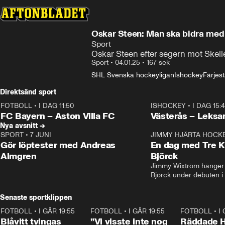
Oskar Steen: Man ska bidra med 
Sport
Oskar Steen efter segern mot Skell
Sport
•
04.01.25
•
167 sek
SHL Svenska hockeyligan
Ishockey
Färjes
Direktsänd sport
FOTBOLL
•
I DAG 11:50
ISHOCKEY
•
I DAG 15:
Plus
Plus
FC Bayern – Aston Villa FC
Västerås – Leksa
Nya avsnitt →
SPORT
•
7 JUNI
16:36
JIMMY HJÄRTA HOCK
Gör löptester med Andreas
En dag med Tre K
Almgren
Björck
Jimmy Wixtröm hänger 
Björck under debuten i
Senaste sportklippen
FOTBOLL
•
I GÅR 19:55
0:29
FOTBOLL
•
I GÅR 19:55
1:56
FOTBOLL
•
I
Blåvitt tvingas
”Vi visste inte nog
Räddade 