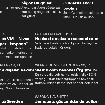
någonsin grillat
Guidettis skor i
 har fått nog 
Alexander Axén påstår att 
poolen
ln
han aldrig någonsin i sitt liv 
John Guidetti om stjärnans 
har grillat
utfall: ”Fick fiska upp”
 JULI
36:52
FOTBOLLSRESAN
•
14 JULI
0:3
 på VM – Nivas
Haaland orsakade raccoonboom
yper i kroppen”
Vi hittade Haalands tvättbjörn! Hur mycket 
hade du betalat för den?
list en matchdag på 
esan bakom kulisserna 
på semifinalen mellan Frankrike och Spanien. 
ADER
•
S4, E1
32:14
WERNBLOOMS ESKAPADER
•
S3, E4
33:1
Plus
 eldsjälen bakom
Wernbloom besöker Örgryte IS
En personlig och humoristisk inblick i ÖIS 
vardag – från frukostgruppens haveri till 
i 2021 till 75 spelare i 
tränare Addes kamp mot cancer och laget 
de ett 35+-lag för att 
som siktar mot Allsvenskan.
ing. Nu är Harvestad 
ch Wernbloom kliver 
14:14
SÄSONG 1, AVSNITT 2
24:5
a på Sweden
Jernspets gästar ridande poliser