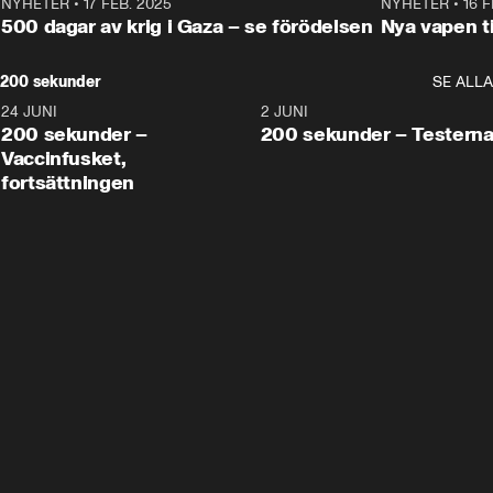
NYHETER
•
17 FEB. 2025
0:45
NYHETER
•
16 F
500 dagar av krig i Gaza – se förödelsen
Nya vapen ti
200 sekunder
SE ALLA
24 JUNI
5:00
2 JUNI
200 sekunder –
200 sekunder – Testern
Vaccinfusket,
fortsättningen