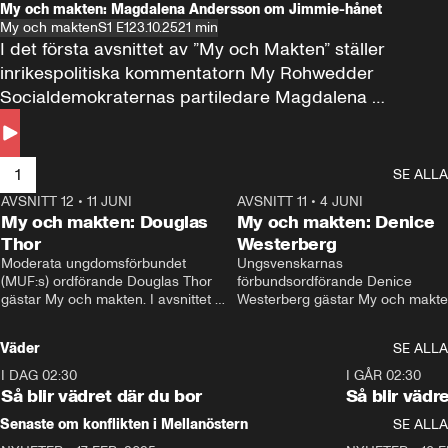
My och makten: Magdalena Andersson om Jimmie-hånet
My och makten
S1 E1
23.10.25
21 min
I det första avsnittet av ”My och Makten” ställer 
inrikespolitiska kommentatorn My Rohwedder 
Socialdemokraternas partiledare Magdalena 
Andersson till svars.
1
SE ALLA
AVSNITT 12
•
11 JUNI
26:27
AVSNITT 11
•
4 JUNI
2
My och makten: Douglas
My och makten: Denice
Thor
Westerberg
Moderata ungdomsförbundet 
Ungsvenskarnas 
(MUF:s) ordförande Douglas Thor 
förbundsordförande Denice 
gästar My och makten. I avsnittet 
Westerberg gästar My och makten.
diskuteras tonårsutvisningarna och 
avsnittet diskuteras migrationsfrå
hur Moderaterna ska locka väljare till 
och hur SD ska locka kvinnliga 
Väder
SE ALLA
valet i höst. 
väljare. 
I DAG 02:30
1:06
I GÅR 02:30
Så blir vädret där du bor
Så blir vädr
Senaste om konflikten i Mellanöstern
SE ALLA