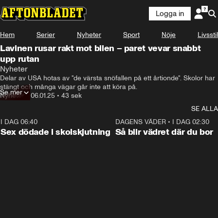
Logga in
Hem
Serier
Nyheter
Sport
Nöje
Livsstil
Lavinen rusar rakt mot bilen – paret vevar snabbt
upp rutan
Nyheter
Delar av USA hotas av "de värsta snöfallen på ett årtionde". Skolor har 
stängt och många vägar går inte att köra på.
Se mer
Nyheter
•
06.01.25
•
43 sek
SE ALLA
I DAG 06:40
0:35
DAGENS VÄDER
•
I DAG 02:30
Sex dödade i skolskjutning
Så blir vädret där du bor