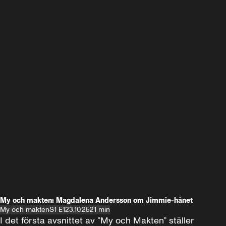
My och makten: Magdalena Andersson om Jimmie-hånet
My och makten
S1 E1
23.10.25
21 min
I det första avsnittet av ”My och Makten” ställer 