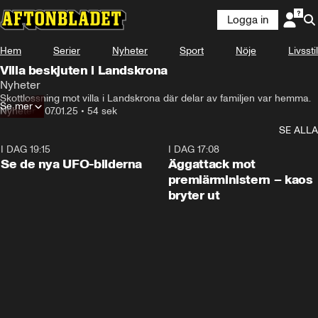
Logga in
Hem
Serier
Nyheter
Sport
Nöje
Livsstil
Villa beskjuten i Landskrona
Nyheter
Skottlossning mot villa i Landskrona där delar av familjen var hemma.
Se mer
Nyheter
•
07.01.25
•
54 sek
SE ALLA
I DAG 19:15
0:36
I DAG 17:08
Se de nya UFO-bilderna
Äggattack mot
premiärministern – kaos
bryter ut