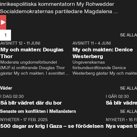
inrikespolitiska kommentatorn My Rohwedder 
Socialdemokraternas partiledare Magdalena 
Andersson till svars.
1
SE ALLA
AVSNITT 12
•
11 JUNI
26:27
AVSNITT 11
•
4 JUNI
2
My och makten: Douglas
My och makten: Denice
Thor
Westerberg
Moderata ungdomsförbundet 
Ungsvenskarnas 
(MUF:s) ordförande Douglas Thor 
förbundsordförande Denice 
gästar My och makten. I avsnittet 
Westerberg gästar My och makten.
diskuteras tonårsutvisningarna och 
avsnittet diskuteras migrationsfrå
hur Moderaterna ska locka väljare till 
och hur SD ska locka kvinnliga 
Väder
SE ALLA
valet i höst. 
väljare. 
I DAG 02:30
1:06
I GÅR 02:30
Så blir vädret där du bor
Så blir vädr
Senaste om konflikten i Mellanöstern
SE ALLA
NYHETER
•
17 FEB. 2025
0:45
NYHETER
•
16 F
500 dagar av krig i Gaza – se förödelsen
Nya vapen ti