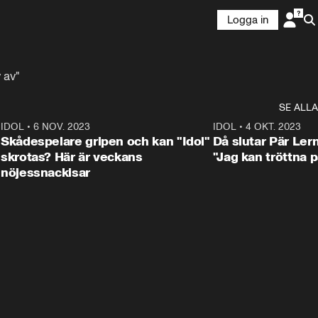
Logga in
 av"
SE ALLA
1
IDOL
•
6 NOV. 2023
3:25
IDOL
•
4 OKT. 2023
Skådespelare gripen och kan "Idol"
Då slutar Pär Ler
skrotas? Här är veckans
"Jag kan tröttna på
nöjessnackisar