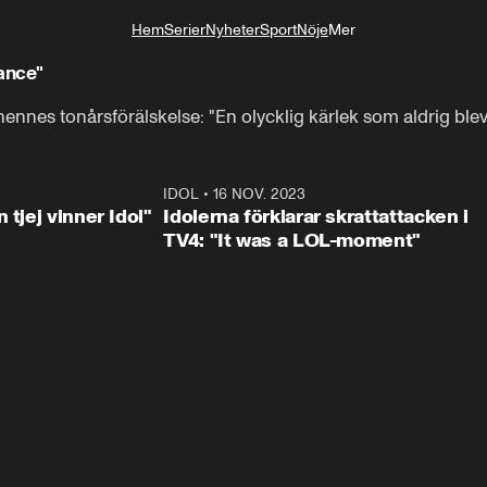
Hem
Serier
Nyheter
Sport
Nöje
Mer
Livsstil
ance"
hennes tonårsförälskelse: "En olycklig kärlek som aldrig blev
1:23
IDOL
•
16 NOV. 2023
0:3
 tjej vinner Idol"
Idolerna förklarar skrattattacken i
TV4: "It was a LOL-moment"