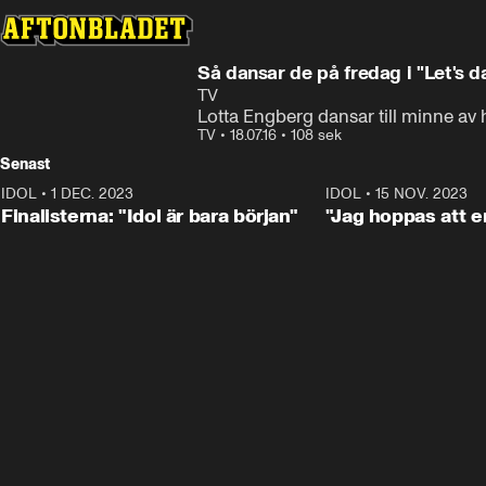
Så dansar de på fredag i "Let's d
TV
Lotta Engberg dansar till minne av 
TV
•
18.07.16
•
108 sek
Senast
IDOL
•
1 DEC. 2023
0:56
IDOL
•
15 NOV. 2023
Finalisterna: "Idol är bara början"
"Jag hoppas att en