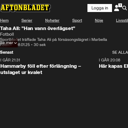
Logga in
Hem
Serier
Nyheter
Sport
Nöje
Livsstil
Taha Ali: ”Han vann överlägset”
Fotboll
Sportbladet träffade Taha Ali på försäsongslägret i Marbella
Se mer
Fotboll
•
08.01.25
•
30 sek
Senast
SE ALLA
I GÅR 21:31
1:28
I GÅR 20:08
Hammarby föll efter förlängning –
Här kapas El
utslaget ur kvalet