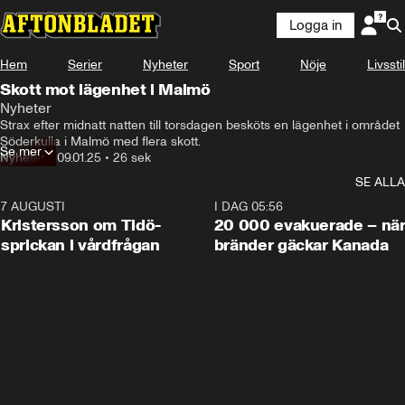
Logga in
Hem
Serier
Nyheter
Sport
Nöje
Livsstil
Skott mot lägenhet i Malmö
Nyheter
Strax efter midnatt natten till torsdagen besköts en lägenhet i området 
Söderkulla i Malmö med flera skott.
Se mer
Nyheter
•
09.01.25
•
26 sek
SE ALLA
7 AUGUSTI
0:42
I DAG 05:56
Kristersson om Tidö-
20 000 evakuerade – nä
sprickan i vårdfrågan
bränder gäckar Kanada