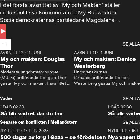
I det första avsnittet av ”My och Makten” ställer 
inrikespolitiska kommentatorn My Rohwedder 
Socialdemokraternas partiledare Magdalena 
Andersson till svars.
1
SE ALLA
AVSNITT 12
•
11 JUNI
26:27
AVSNITT 11
•
4 JUNI
2
My och makten: Douglas
My och makten: Denice
Thor
Westerberg
Moderata ungdomsförbundet 
Ungsvenskarnas 
(MUF:s) ordförande Douglas Thor 
förbundsordförande Denice 
gästar My och makten. I avsnittet 
Westerberg gästar My och makten.
diskuteras tonårsutvisningarna och 
avsnittet diskuteras migrationsfrå
hur Moderaterna ska locka väljare till 
och hur SD ska locka kvinnliga 
Väder
SE ALLA
valet i höst. 
väljare. 
I DAG 02:30
1:06
I GÅR 02:30
Så blir vädret där du bor
Så blir vädr
Senaste om konflikten i Mellanöstern
SE ALLA
NYHETER
•
17 FEB. 2025
0:45
NYHETER
•
16 F
500 dagar av krig i Gaza – se förödelsen
Nya vapen ti