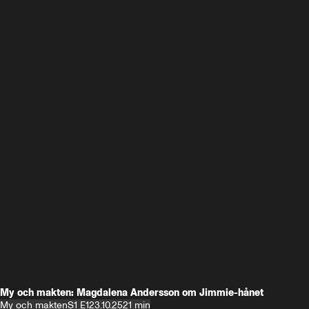
My och makten: Magdalena Andersson om Jimmie-hånet
My och makten
S1 E1
23.10.25
21 min