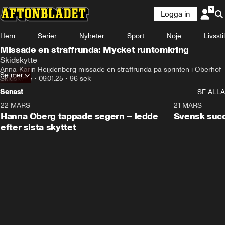
Logga in
Hem
Serier
Nyheter
Sport
Nöje
Livsstil
Missade en straffrunda: Mycket runtomkring
Skidskytte
Anna-Karin Heijdenberg missade en straffrunda på sprinten i Oberhof
Se mer
Skidskytte
•
09.01.25
•
96 sek
Senast
SE ALLA
22 MARS
0:55
21 MARS
Hanna Öberg tappade segern – ledde
Svensk succ
efter sista skyttet