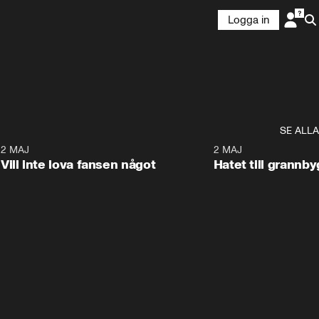
Logga in
SE ALLA
9
2 MAJ
0:33
2 MAJ
Vill inte lova fansen något
Hatet till grannb