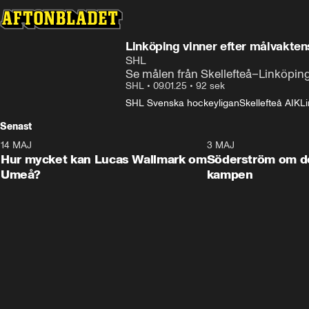
Linköping vinner efter målvakten
SHL
Se målen från Skellefteå–Linköpin
SHL
•
09.01.25
•
92 sek
SHL Svenska hockeyligan
Skellefteå AIK
L
Senast
14 MAJ
1:18
3 MAJ
Plus
Hur mycket kan Lucas Wallmark om
Söderström om d
Umeå?
kampen