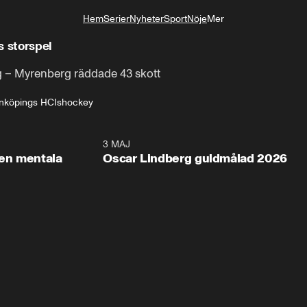
Hem
Serier
Nyheter
Sport
Nöje
Mer
Livsstil
s storspel
g – Myrenberg räddade 43 skott
inköpings HC
Ishockey
2:26
3 MAJ
1:0
en mentala
Oscar Lindberg guldmålad 2026