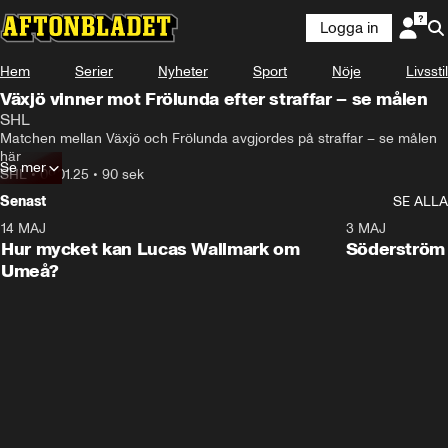
Logga in
Hem
Serier
Nyheter
Sport
Nöje
Livsstil
Växjö vinner mot Frölunda efter straffar – se målen
SHL
Matchen mellan Växjö och Frölunda avgjordes på straffar – se målen 
här
Se mer
SHL
•
09.01.25
•
90 sek
Senast
SE ALLA
14 MAJ
1:18
3 MAJ
Plus
Hur mycket kan Lucas Wallmark om
Söderström
Umeå?