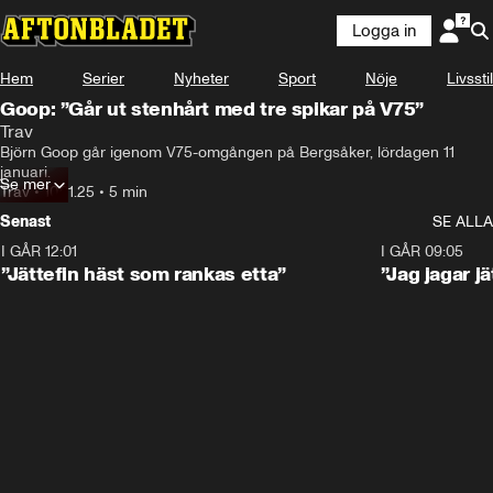
Logga in
Hem
Serier
Nyheter
Sport
Nöje
Livsstil
Goop: ”Går ut stenhårt med tre spikar på V75”
Trav
Björn Goop går igenom V75-omgången på Bergsåker, lördagen 11 
januari.
Se mer
Trav
•
10.01.25
•
5 min
Senast
SE ALLA
I GÅR 12:01
5:16
I GÅR 09:05
”Jättefin häst som rankas etta”
”Jag jagar j