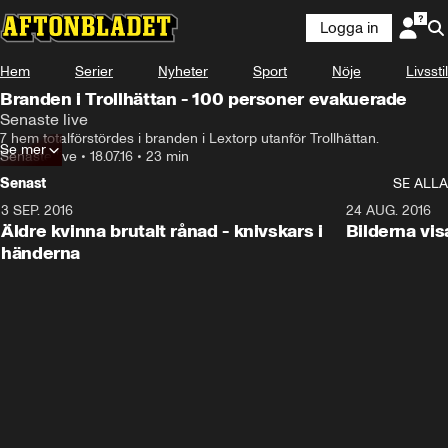
Logga in
Hem
Serier
Nyheter
Sport
Nöje
Livsstil
Branden i Trollhättan - 100 personer evakuerade
Senaste live
7 hem totalförstördes i branden i Lextorp utanför Trollhättan.
Se mer
Senaste live
•
18.07.16
•
23 min
Senast
SE ALLA
3 SEP. 2016
5:25
24 AUG. 2016
Äldre kvinna brutalt rånad - knivskars i
Bilderna vis
händerna