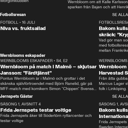
Morgonklubben
Wernbloom om att Kalle Karlsson 
sparken från Bajen och att Henrik
Rydström tar över
Fotbollsresan
SE ALLA
FOTBOLL
•
16 JULI
0:44
FOTBOLLSRES
Niva vs. fruktsallad
Bakom kulis
skräck: ”Kry
Vad gör man som
med fotbollsres
Wernblooms eskapader
WERNBLOOMS ESKAPADER
•
S4, E2
38:23
WERNBLOOMS 
Wernbloom på match i Malmö – skjutsar
Wernbloom 
Jansson: ”Färdtjänst”
Harvestad 
Pontus Wernbloom är i Malmö och grottar i det 
Från åtta gubbar 
skånska självförtroendet med Björn Ranelid, går på 
Marcus Lager sta
MFF-match med komikern Simon ”Chippen” Svensson 
folk i Linköping
och hjälper skadade stjärnbacken Pontus Jansson 
och Wernbloom kl
Jernspets Gästar
SE ALLA
hem. 
SÄSONG 1, AVSNITT 4
13:37
SÄSONG 1, AVS
Frida Jernspets testar voltige
Bakom kuli
Frida Jernspets åker till Södertörn ryttarcenter och 
Internation
testar voltige
Frida Jernspets 
Sweden Interna