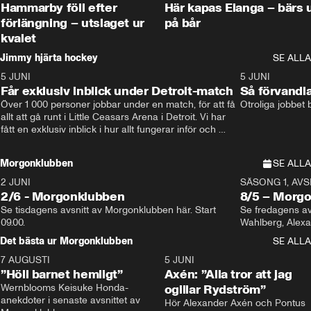
Hammarby föll efter
Här kapas Elanga – bärs 
förlängning – utslaget ur
på bår
kvalet
Jimmy hjärta hockey
SE ALLA
5 JUNI
11:14
5 JUNI
Får exklusiv inblick under Detroit-match
Så förvandl
Över 1 000 personer jobbar under en match, för att få 
Otroliga jobbet
allt att gå runt i Little Ceasars Arena i Detroit. Vi har 
fått en exklusiv inblick i hur allt fungerar inför och 
under match i världens bästa hockeyliga
Morgonklubben
SE ALLA
2 JUNI
SÄSONG 1, AVSN
2/6 - Morgonklubben
8/5 – Morg
Se tisdagens avsnitt av Morgonklubben här. Start 
Se fredagens av
09.00. 
Det bästa ur Morgonklubben
SE ALLA
7 AUGUSTI
1:14
5 JUNI
”Höll barnet hemligt”
Axén: ”Alla tror att jag
Wernblooms Keisuke Honda-
ogillar Rydström”
anekdoter i senaste avsnittet av 
Hör Alexander Axén och Pontus 