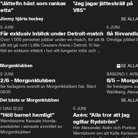
”Jättefin häst som rankas
”Jag jagar jätteskräll på
etta”
V85”
Jimmy hjärta hockey
SE ALLA
5 JUNI
11:14
5 JUNI
Får exklusiv inblick under Detroit-match
Så förvandl
Över 1 000 personer jobbar under en match, för att få 
Otroliga jobbet
allt att gå runt i Little Ceasars Arena i Detroit. Vi har 
fått en exklusiv inblick i hur allt fungerar inför och 
under match i världens bästa hockeyliga
Morgonklubben
SE ALLA
2 JUNI
SÄSONG 1, AVSN
2/6 - Morgonklubben
8/5 – Morg
Se tisdagens avsnitt av Morgonklubben här. Start 
Se fredagens av
09.00. 
Det bästa ur Morgonklubben
SE ALLA
I DAG 12:20
1:14
5 JUNI
”Höll barnet hemligt”
Axén: ”Alla tror att jag
Wernblooms Keisuke Honda-
ogillar Rydström”
anekdoter i senaste avsnittet av 
Hör Alexander Axén och Pontus 
Morgonklubben
Wernbloom om att Kalle Karlsson 