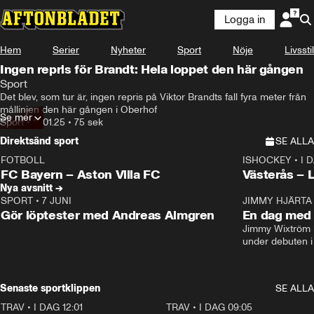
Logga in
Hem
Serier
Nyheter
Sport
Nöje
Livsstil
Ingen repris för Brandt: Hela loppet den här gången
Sport
Det blev, som tur är, ingen repris på Viktor Brandts fall fyra meter från 
mållinjen den här gången i Oberhof
Se mer
Sport
•
10.01.25
•
75 sek
Direktsänd sport
SE ALLA
FOTBOLL
ISHOCKEY
•
I 
LIVE
Plus
Plus
FC Bayern – Aston Villa FC
Västerås – 
Nya avsnitt →
SPORT
•
7 JUNI
16:36
JIMMY HJÄRTA
Gör löptester med Andreas Almgren
En dag med 
Jimmy Wixtröm 
under debuten i
Senaste sportklippen
SE ALLA
TRAV
•
I DAG 12:01
5:16
TRAV
•
I DAG 09:05