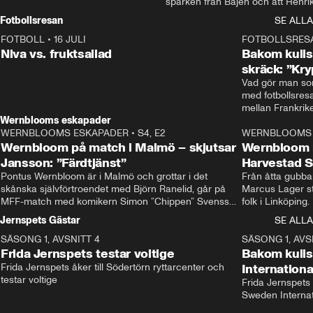
sparken från Bajen och att Henrik
Rydström tar över
Fotbollsresan
SE ALLA
FOTBOLL
•
16 JULI
0:44
FOTBOLLSRES
Niva vs. fruktsallad
Bakom kulis
skräck: ”Kry
Vad gör man som
med fotbollsres
Wernblooms eskapader
WERNBLOOMS ESKAPADER
•
S4, E2
38:23
WERNBLOOMS 
Wernbloom på match i Malmö – skjutsar
Wernbloom 
Jansson: ”Färdtjänst”
Harvestad 
Pontus Wernbloom är i Malmö och grottar i det 
Från åtta gubbar 
skånska självförtroendet med Björn Ranelid, går på 
Marcus Lager sta
MFF-match med komikern Simon ”Chippen” Svensson 
folk i Linköping
och hjälper skadade stjärnbacken Pontus Jansson 
och Wernbloom kl
Jernspets Gästar
SE ALLA
hem. 
SÄSONG 1, AVSNITT 4
13:37
SÄSONG 1, AVS
Frida Jernspets testar voltige
Bakom kuli
Frida Jernspets åker till Södertörn ryttarcenter och 
Internation
testar voltige
Frida Jernspets 
Sweden Interna