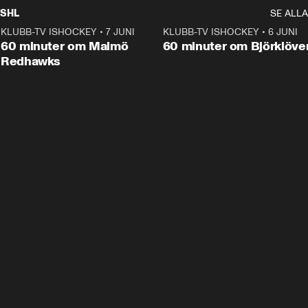
SHL
SE ALLA
KLUBB-TV ISHOCKEY
•
7 JUNI
1:02:53
KLUBB-TV ISHOCKEY
•
6 JUNI
1:0
Plus
60 minuter om Malmö
60 minuter om Björklöve
Redhawks