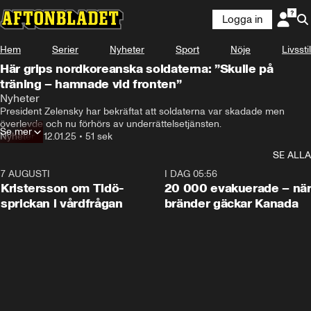
Logga in
Hem
Serier
Nyheter
Sport
Nöje
Livsstil
Här grips nordkoreanska soldaterna: ”Skulle på
träning – hamnade vid fronten”
De här bilderna

Nyheter
påstås visa hur två nordkoreanska soldater
President Zelensky har bekräftat att soldaterna var skadade men 
överlevde och nu förhörs av underrättelsetjänsten.
Se mer
Nyheter
•
12.01.25
•
51 sek
SE ALLA
7 AUGUSTI
0:42
I DAG 05:56
Kristersson om Tidö-
20 000 evakuerade – nä
sprickan i vårdfrågan
bränder gäckar Kanada