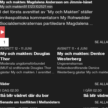
My och makten: Magdalena Andersson om Jimmie-hånet
My och makten
S1 E1
23.10.25
21 min
I det första avsnittet av ”My och Makten” ställer 
inrikespolitiska kommentatorn My Rohwedder 
Socialdemokraternas partiledare Magdalena 
Andersson till svars.
1
SE ALLA
AVSNITT 12
•
11 JUNI
26:27
AVSNITT 11
•
4 JUNI
2
My och makten: Douglas
My och makten: Denice
Thor
Westerberg
Moderata ungdomsförbundet 
Ungsvenskarnas 
(MUF:s) ordförande Douglas Thor 
förbundsordförande Denice 
gästar My och makten. I avsnittet 
Westerberg gästar My och makten.
diskuteras tonårsutvisningarna och 
avsnittet diskuteras migrationsfrå
hur Moderaterna ska locka väljare till 
och hur SD ska locka kvinnliga 
Väder
SE ALLA
valet i höst. 
väljare. 
I DAG 02:30
1:06
I GÅR 02:30
Så blir vädret där du bor
Så blir vädr
Senaste om konflikten i Mellanöstern
SE ALLA