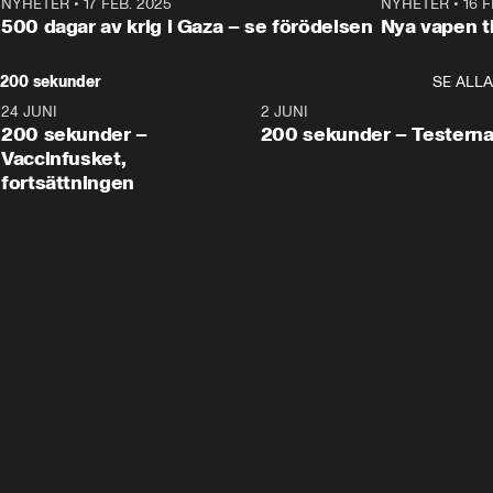
NYHETER
•
17 FEB. 2025
0:45
NYHETER
•
16 F
500 dagar av krig i Gaza – se förödelsen
Nya vapen ti
200 sekunder
SE ALLA
24 JUNI
5:00
2 JUNI
200 sekunder –
200 sekunder – Testern
Vaccinfusket,
fortsättningen