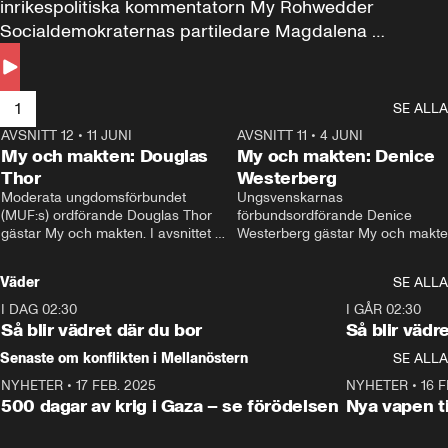
inrikespolitiska kommentatorn My Rohwedder 
Socialdemokraternas partiledare Magdalena 
Andersson till svars.
1
SE ALLA
AVSNITT 12
•
11 JUNI
26:27
AVSNITT 11
•
4 JUNI
2
My och makten: Douglas
My och makten: Denice
Thor
Westerberg
Moderata ungdomsförbundet 
Ungsvenskarnas 
(MUF:s) ordförande Douglas Thor 
förbundsordförande Denice 
gästar My och makten. I avsnittet 
Westerberg gästar My och makten.
diskuteras tonårsutvisningarna och 
avsnittet diskuteras migrationsfrå
hur Moderaterna ska locka väljare till 
och hur SD ska locka kvinnliga 
Väder
SE ALLA
valet i höst. 
väljare. 
I DAG 02:30
1:06
I GÅR 02:30
Så blir vädret där du bor
Så blir vädr
Senaste om konflikten i Mellanöstern
SE ALLA
NYHETER
•
17 FEB. 2025
0:45
NYHETER
•
16 F
500 dagar av krig i Gaza – se förödelsen
Nya vapen ti