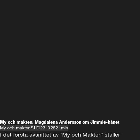
My och makten: Magdalena Andersson om Jimmie-hånet
My och makten
S1 E1
23.10.25
21 min
I det första avsnittet av ”My och Makten” ställer 