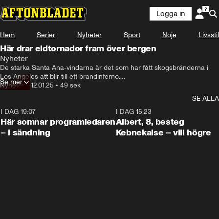
Logga in
Hem
Serier
Nyheter
Sport
Nöje
Livsstil
Här drar eldtornador fram över bergen
Nyheter
De starka Santa Ana-vindarna är det som har fått skogsbränderna i 
Los Angeles att blir till ett brandinferno.

Se mer
Under lördagen ökade vindarna igen och flera små eldtornados kunde 
Nyheter
•
12.01.25
•
49 sek
ses på bergen, virvlande fram och slukande saker i dess väg.
SE ALLA
I DAG 19:07
0:45
I DAG 15:23
Här somnar programledaren
Albert, 8, besteg
– i sändning
Kebnekaise – vill högre