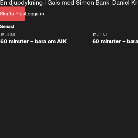
En djupdykning i Gais med Simon Bank, Daniel K
Skaffa Plus
Logga in
Senast
18 JUNI
1:00:38
17 JUNI
Plus
Plus
60 minuter – bara om AIK
60 minuter – ba