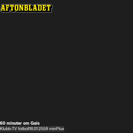
60 minuter om Gais
Klubb-TV fotboll
16.01.25
58 min
Plus