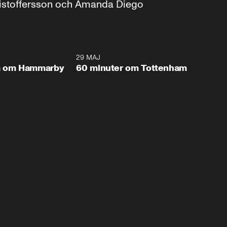
ristoffersson och Amanda Diego
57:33
29 MAJ
1:03:3
Plus
ra om Hammarby
60 minuter om Tottenham