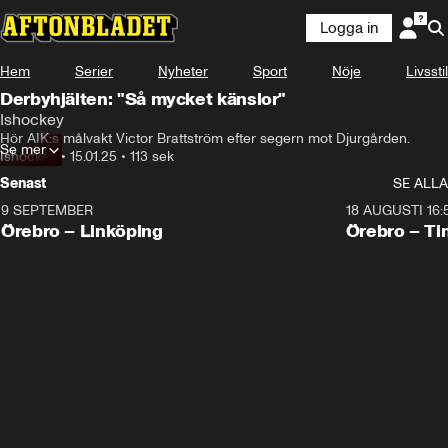
Logga in
Hem
Serier
Nyheter
Sport
Nöje
Livsstil
Derbyhjälten: "Så mycket känslor"
Ishockey
Hör AIK:s målvakt Victor Brattström efter segern mot Djurgården.
Se mer
Ishockey
•
15.01.25
•
113 sek
Senast
SE ALLA
9 SEPTEMBER
18 AUGUSTI 16:
Plus
Plus
Örebro – Linköping
Örebro – Ti