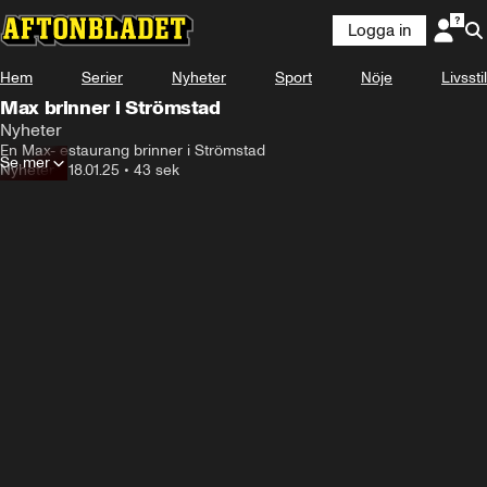
Logga in
Hem
Serier
Nyheter
Sport
Nöje
Livsstil
Max brinner i Strömstad
Nyheter
En Max- estaurang brinner i Strömstad
Se mer
Nyheter
•
18.01.25
•
43 sek