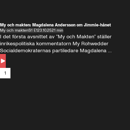
My och makten: Magdalena Andersson om Jimmie-hånet
My och makten
S1 E1
23.10.25
21 min
I det första avsnittet av ”My och Makten” ställer 
inrikespolitiska kommentatorn My Rohwedder 
Socialdemokraternas partiledare Magdalena 
Andersson till svars.
1