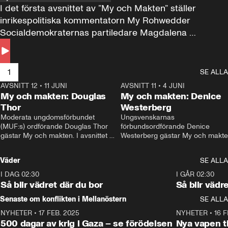
I det första avsnittet av ”My och Makten” ställer 
inrikespolitiska kommentatorn My Rohwedder 
Socialdemokraternas partiledare Magdalena 
Andersson till svars.
1
SE ALLA
AVSNITT 12
•
11 JUNI
26:27
AVSNITT 11
•
4 JUNI
2
My och makten: Douglas
My och makten: Denice
Thor
Westerberg
Moderata ungdomsförbundet 
Ungsvenskarnas 
(MUF:s) ordförande Douglas Thor 
förbundsordförande Denice 
gästar My och makten. I avsnittet 
Westerberg gästar My och makten.
diskuteras tonårsutvisningarna och 
avsnittet diskuteras migrationsfrå
hur Moderaterna ska locka väljare till 
och hur SD ska locka kvinnliga 
Väder
SE ALLA
valet i höst. 
väljare. 
I DAG 02:30
1:06
I GÅR 02:30
Så blir vädret där du bor
Så blir vädr
Senaste om konflikten i Mellanöstern
SE ALLA
NYHETER
•
17 FEB. 2025
0:45
NYHETER
•
16 F
500 dagar av krig i Gaza – se förödelsen
Nya vapen ti