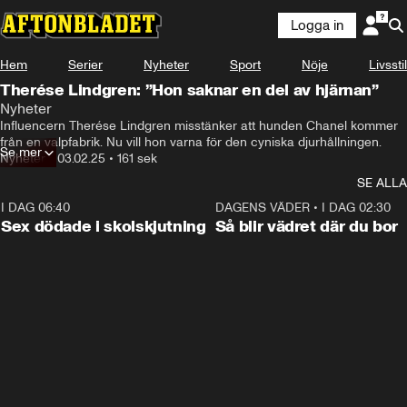
Logga in
Hem
Serier
Nyheter
Sport
Nöje
Livsstil
Therése Lindgren: ”Hon saknar en del av hjärnan”
Nyheter
Influencern Therése Lindgren misstänker att hunden Chanel kommer 
från en valpfabrik. Nu vill hon varna för den cyniska djurhållningen.
Se mer
Nyheter
•
03.02.25
•
161 sek
SE ALLA
I DAG 06:40
0:35
DAGENS VÄDER
•
I DAG 02:30
Sex dödade i skolskjutning
Så blir vädret där du bor