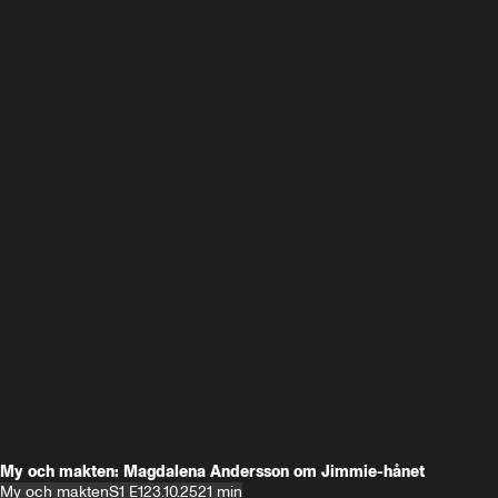
My och makten: Magdalena Andersson om Jimmie-hånet
My och makten
S1 E1
23.10.25
21 min