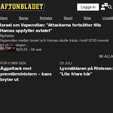
Logga in
Hem
Serier
Nyheter
Sport
Nöje
Livsstil
Israel om Vapenvilan: "Attackerna fortsätter tills
Hamas uppfyller avtalet"
Nyheter
Vapenvilan mellan Israel och Hamas skulle träda i kraft 07.30 svensk 
tid på söndagen.

Se mer
Nyheter
•
19.01.25
•
36 sek
Men Hamas har fortfarande inte lämnat över listan på de 33 personer 
SE ALLA
som hållits gisslan vilket varit ett krav från Benjamin Netanyahu.
FÖR 6 MIN SEN
0:37
23 JULI
Äggattack mot
Lyxmäklaren på Rivieran:
premiärministern – kaos
"Lite friare här"
bryter ut