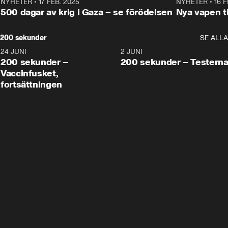
NYHETER
•
17 FEB. 2025
0:45
NYHETER
•
16 F
500 dagar av krig i Gaza – se förödelsen
Nya vapen ti
200 sekunder
SE ALLA
24 JUNI
5:00
2 JUNI
200 sekunder –
200 sekunder – Testern
Vaccinfusket,
fortsättningen