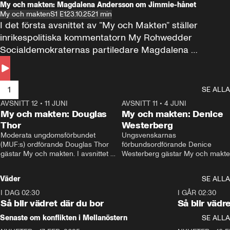
My och makten: Magdalena Andersson om Jimmie-hånet
My och makten
S1 E1
23.10.25
21 min
I det första avsnittet av ”My och Makten” ställer 
inrikespolitiska kommentatorn My Rohwedder 
Socialdemokraternas partiledare Magdalena 
Andersson till svars.
1
SE ALLA
AVSNITT 12
•
11 JUNI
26:27
AVSNITT 11
•
4 JUNI
2
My och makten: Douglas
My och makten: Denice
Thor
Westerberg
Moderata ungdomsförbundet 
Ungsvenskarnas 
(MUF:s) ordförande Douglas Thor 
förbundsordförande Denice 
gästar My och makten. I avsnittet 
Westerberg gästar My och makten.
diskuteras tonårsutvisningarna och 
avsnittet diskuteras migrationsfrå
hur Moderaterna ska locka väljare till 
och hur SD ska locka kvinnliga 
Väder
SE ALLA
valet i höst. 
väljare. 
I DAG 02:30
1:06
I GÅR 02:30
Så blir vädret där du bor
Så blir vädr
Senaste om konflikten i Mellanöstern
SE ALLA