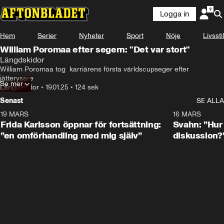
Logga in
Hem
Serier
Nyheter
Sport
Nöje
Livsstil
William Poromaa efter segern: "Det var stort"
Längdskidor
William Poromaa tog  karriärens första världscupseger efter 
jätterysare
Se mer
Längdskidor
•
19.01.25
•
124 sek
Senast
SE ALLA
19 MARS
0:26
16 MARS
Frida Karlsson öppnar för fortsättning:
Svahn: ”Hur 
”en omförhandling med mig själv”
diskussion?