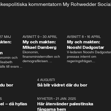
r inrikespolitiska kommentatorn My Rohwedder Soci
27 MAJ
3:51
AVSNITT 9
•
30 APRIL
24:00
AVSNITT 8
•
16 APRIL
25:1
kten:
My och makten:
My och makten:
Mikael Damberg
Nooshi Dadgostar
on
Ekonomin, 
V-ledaren Nooshi Dadgostar
finansministerrollen och 
pressas internt om 
onomin och 
demografikrisen. 
regeringsfrågan.

lisabeth 
Oppositionen ställs till svars 
I Aftonbladets 
ls till svars 
när Socialdemokraternas 
partiledarutfrågning ”My 
stern gästar 
Mikael Damberg gästar My 
och Makten” sätter hon ner 
My och Makten. 
och Makten. 
foten mot kritikerna:

1:06
4 AUGUSTI
1:0
– Vi ställer upp i val. Ska vi 
 du bor
Så blir vädret där du bor
vara med så sitter vi förstås 
25
1:22
NYHETER
•
21 JAN. 2025
0:5
ael – då hyllas
Här återvänder palestinska
fångarna hem