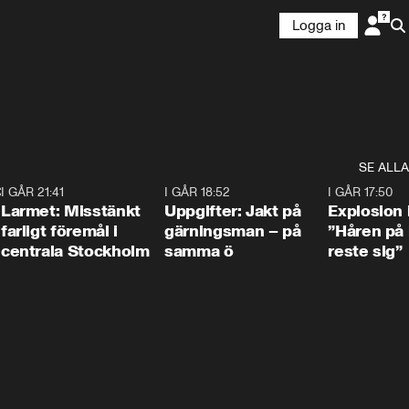
Logga in
SE ALLA
:30
6
I GÅR 21:41
0:35
I GÅR 18:52
0:33
I GÅR 17:50
Larmet: Misstänkt
Uppgifter: Jakt på
Explosion 
farligt föremål i
gärningsman – på
”Håren på
centrala Stockholm
samma ö
reste sig”