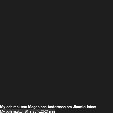
My och makten: Magdalena Andersson om Jimmie-hånet
My och makten
S1 E1
23.10.25
21 min