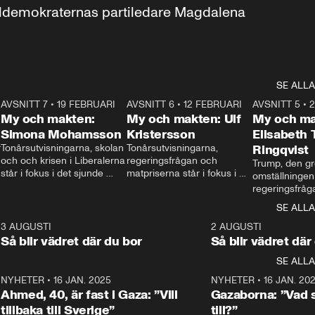
aldemokraternas partiledare Magdalena 
SE ALLA
7
AVSNITT 7
•
19 FEBRUARI
24:30
AVSNITT 6
•
12 FEBRUARI
27:30
AVSNITT 5
•
My och makten:
My och makten: Ulf
My och ma
Simona Mohamsson
Kristersson
Elisabeth
 
Tonårsutvisningarna, skolan 
Tonårsutvisningarna, 
Ringqvist
och och krisen i Liberalerna 
regeringsfrågan och 
Trump, den gr
står i fokus i det sjunde 
matpriserna står i fokus i 
omställningen
avsnittet av ”My och 
det sjätte avsnittet av ”My 
regeringsfråga
makten”. Se när 
och makten”. Se när 
centrum i det 
SE ALLA
Aftonbladets inrikespolitiska 
Aftonbladets inrikespolitiska 
avsnittet av ”
kommentator My 
kommentator My 
6
3 AUGUSTI
1:06
2 AUGUSTI
Makten”. Se nä
Rohwedder ställer 
Rohwedder ställer 
Så blir vädret där du bor
Så blir vädret där
Aftonbladets in
utbildnings- och 
statsminister Ulf Kristersson 
kommentator 
SE ALLA
integrationsminister Simona 
till svars.
Rohwedder stäl
Mohamsson till svars.
Centerpartiets
2
NYHETER
•
16 JAN. 2025
1:01
NYHETER
•
16 JAN. 20
Thand Ring till
Ahmed, 40, är fast i Gaza: ”Vill
Gazaborna: ”Vad s
tillbaka till Sverige”
till?”