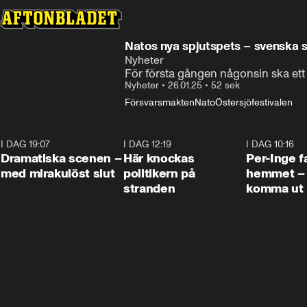
Natos nya spjutspets – svenska s
Nyheter
För första gången någonsin ska ett s
Nyheter
•
26.01.25
•
52 sek
Försvarsmakten
Nato
Östersjöfestivalen
I DAG 19:07
0:42
I DAG 12:19
0:45
I DAG 10:16
Dramatiska scenen –
Här knockas
Per-Inge fa
med mirakulöst slut
politikern på
hemmet – 
stranden
komma ut