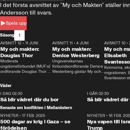
I det första avsnittet av ”My och Makten” ställe
Andersson till svars.
Spela upp
1
Säsong
AVSNITT 12
•
11 JUNI
26:27
AVSNITT 11
•
4 JUNI
23:40
AVSNITT 10
•
My och makten:
My och makten:
My och ma
Douglas Thor
Denice Westerberg
Elisabeth
Moderata 
Ungsvenskarnas 
Svantess
ungdomsförbundet (MUF:s) 
förbundsordförande Denice 
Kvinnorna, ek
ordförande Douglas Thor 
Westerberg gästar My och 
migrationen. E
gästar My och makten. I 
makten. I avsnittet 
Svantesson stäl
avsnittet diskuteras 
diskuteras migrationsfrågan 
när finansmini
Väder
tonårsutvisningarna och hur 
och hur SD ska locka 
Moderaterna ska locka 
kvinnliga väljare. 
I DAG 02:30
1:06
I GÅR 02:30
väljare till valet i höst. 
Så blir vädret där du bor
Så blir vädret där
Senaste om konflikten i Mellanöstern
NYHETER
•
17 FEB. 2025
0:45
NYHETER
•
16 FEB. 20
500 dagar av krig i Gaza – se
Nya vapen till Isr
förödelsen
Trump