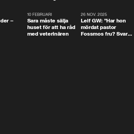
4:24
10 FEBRUARI
4:13
26 NOV. 2025
8:1
der –
Sara måste sälja
Leif GW: ”Har hon
huset för att ha råd
mördat pastor
med veterinären
Fossmos fru? Svar
nej.”