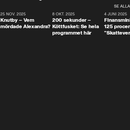
SE ALLA
3
25 NOV. 2025
31:05
8 OKT. 2025
4:29
4 JUNI 2025
Knutby – Vem
200 sekunder –
Finansmin
mördade Alexandra?
Köttfusket: Se hela
125 procent
programmet här
"Skattever
viktig uppg