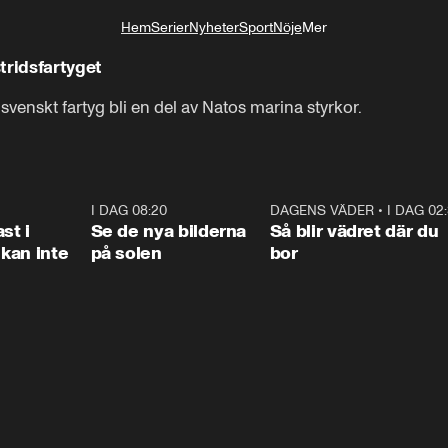
Hem
Serier
Nyheter
Sport
Nöje
Mer
Livsstil
tridsfartyget
Det här är det 

venskt fartyg bli en del av Natos marina styrkor.
svenska fartyget HMS Ulvön-
1:26
I DAG 08:20
0:31
DAGENS VÄDER
•
I DAG 02
1:0
st i
Se de nya bilderna
Så blir vädret där du
kan inte
på solen
bor