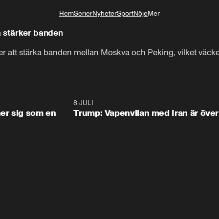
Hem
Serier
Nyheter
Sport
Nöje
Mer
Livsstil
 stärker banden
Rysslands och Kinas ledare

er att stärka banden mellan Moskva och Peking, vilket väcke
fortsätter att stärka banden mellan Moskva
1:36
8 JULI
0:3
ner sig som en
Trump: Vapenvilan med Iran är över