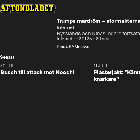
Trumps mardröm – stormakterna
Internet
Rysslands och Kinas ledare fortsätt
Internet
•
22.01.25
•
80 sek
Kina
USA
Moskva
Senast
30 JULI
0:56
11 JULI
Busch till attack mot Nooshi
Plåsterjakt: ”Kän
knarkare”