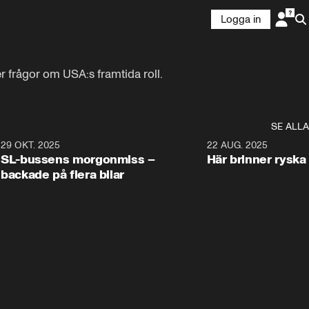
Logga in
r frågor om USA:s framtida roll.
SE ALLA
2
29 OKT. 2025
0:42
22 AUG. 2025
SL-bussens morgonmiss –
Här brinner ryska
backade på flera bilar