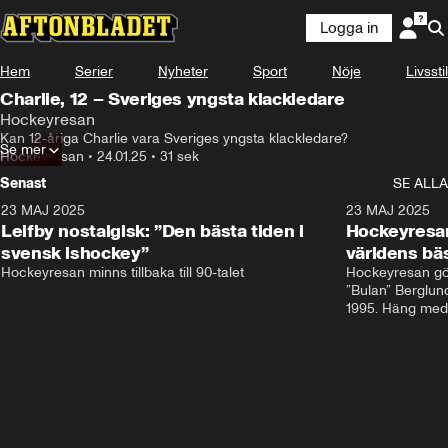
Logga in
Hem
Serier
Nyheter
Sport
Nöje
Livsstil
Charlie, 12 – Sveriges yngsta klackledare
Hockeyresan
Kan 12-åriga Charlie vara Sveriges yngsta klackledare?
Se mer
Hockeyresan
•
24.01.25
•
31 sek
Senast
SE ALLA
23 MAJ 2025
0:31
23 MAJ 2025
Leifby nostalgisk: ”Den bästa tiden i
Hockeyresan
svensk ishockey”
världens bä
Hockeyresan minns tillbaka till 90-talet
Hockeyresan gör
”Bulan” Berglun
1995. Häng med 
världens bästa 
med ikonerna. E