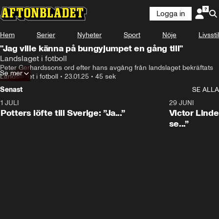
Logga in
Hem
Serier
Nyheter
Sport
Nöje
Livsstil
"Jag ville känna på bungyjumpet en gång till"
Landslaget i fotboll
Peter Gerhardssons ord efter hans avgång från landslaget bekräftats
Se mer
Landslaget i fotboll
•
23.01.25
•
45 sek
Senast
SE ALLA
1 JULI
0:30
29 JUNI
Potters löfte till Sverige: ”Ja...”
Victor Lindel
se...”