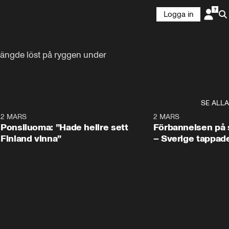
Logga in
ängde löst på ryggen under 
SE ALLA
7
2 MARS
0:34
2 MARS
Ponsiluoma: ”Hade hellre sett
Förbannelsen på s
Finland vinna”
– Sverige tappad