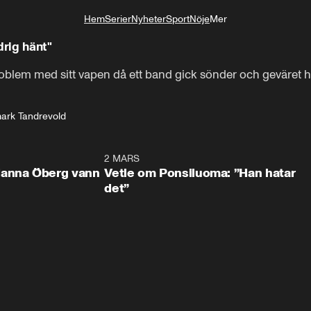
Hem
Serier
Nyheter
Sport
Nöje
Mer
Livsstil
rig hänt"
oblem med sitt vapen då ett band gick sönder och geväret h
ark Tandrevold
0:59
2 MARS
1:0
Hanna Öberg vann
Vetle om Ponsiluoma: ”Han hatar
det”