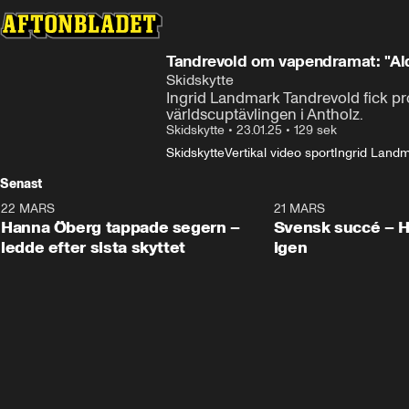
Tandrevold om vapendramat: "Ald
Skidskytte
Ingrid Landmark Tandrevold fick pr
världscuptävlingen i Antholz.
Skidskytte
•
23.01.25
•
129 sek
Skidskytte
Vertikal video sport
Ingrid Landm
Senast
22 MARS
0:55
21 MARS
Hanna Öberg tappade segern –
Svensk succé – 
ledde efter sista skyttet
igen