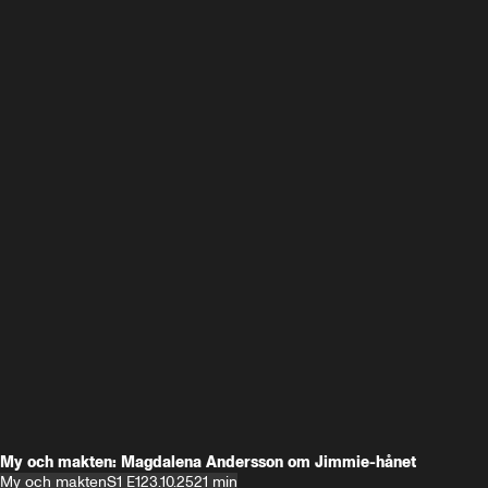
My och makten: Magdalena Andersson om Jimmie-hånet
My och makten
S1 E1
23.10.25
21 min