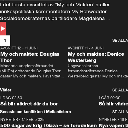
I det första avsnittet av ”My och Makten” ställer 
inrikespolitiska kommentatorn My Rohwedder 
Socialdemokraternas partiledare Magdalena 
Andersson till svars.
1
SE ALLA
AVSNITT 12
•
11 JUNI
26:27
AVSNITT 11
•
4 JUNI
2
My och makten: Douglas
My och makten: Denice
Thor
Westerberg
Moderata ungdomsförbundet 
Ungsvenskarnas 
(MUF:s) ordförande Douglas Thor 
förbundsordförande Denice 
gästar My och makten. I avsnittet 
Westerberg gästar My och makten.
diskuteras tonårsutvisningarna och 
avsnittet diskuteras migrationsfrå
hur Moderaterna ska locka väljare till 
och hur SD ska locka kvinnliga 
Väder
SE ALLA
valet i höst. 
väljare. 
I DAG 02:30
1:06
I GÅR 02:30
Så blir vädret där du bor
Så blir vädr
Senaste om konflikten i Mellanöstern
SE ALLA
NYHETER
•
17 FEB. 2025
0:45
NYHETER
•
16 F
500 dagar av krig i Gaza – se förödelsen
Nya vapen ti