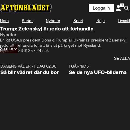
Logga in
Hem
Serier
Nyheter
Sport
Nöje
Livsstil
Trump: Zelenskyj är redo att förhandla
Nyheter
Enligt USA:s president Donald Trump är Ukrainas president Zalenskyj 
redo att förhandla för att få slut på kriget mot Ryssland.
Se mer
Nyheter
•
23.01.25
•
24 sek
SE ALLA
DAGENS VÄDER
•
I DAG 02:30
1:06
I GÅR 19:15
Så blir vädret där du bor
Se de nya UFO-bilderna