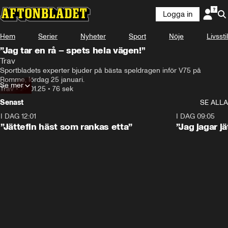
Logga in
Hem
Serier
Nyheter
Sport
Nöje
Livsstil
”Jag tar en rå – spets hela vägen!”
Trav
Sportbladets experter bjuder på bästa speldragen inför V75 på 
Romme, lördag 25 januari.
Se mer
Trav
•
24.01.25
•
76 sek
Senast
SE ALLA
I DAG 12:01
5:16
I DAG 09:05
”Jättefin häst som rankas etta”
”Jag jagar j