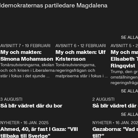
aldemokraternas partiledare Magdalena 
SE ALLA
7
AVSNITT 7
•
19 FEBRUARI
24:30
AVSNITT 6
•
12 FEBRUARI
27:30
AVSNITT 5
•
My och makten:
My och makten: Ulf
My och ma
Simona Mohamsson
Kristersson
Elisabeth
 
Tonårsutvisningarna, skolan 
Tonårsutvisningarna, 
Ringqvist
och och krisen i Liberalerna 
regeringsfrågan och 
Trump, den gr
står i fokus i det sjunde 
matpriserna står i fokus i 
omställningen
avsnittet av ”My och 
det sjätte avsnittet av ”My 
regeringsfråga
makten”. Se när 
och makten”. Se när 
centrum i det 
SE ALLA
Aftonbladets inrikespolitiska 
Aftonbladets inrikespolitiska 
avsnittet av ”
kommentator My 
kommentator My 
6
3 AUGUSTI
1:06
2 AUGUSTI
Makten”. Se nä
Rohwedder ställer 
Rohwedder ställer 
Så blir vädret där du bor
Så blir vädret där
Aftonbladets in
utbildnings- och 
statsminister Ulf Kristersson 
kommentator 
SE ALLA
integrationsminister Simona 
till svars.
Rohwedder stäl
Mohamsson till svars.
Centerpartiets
2
NYHETER
•
16 JAN. 2025
1:01
NYHETER
•
16 JAN. 20
Thand Ring till
Ahmed, 40, är fast i Gaza: ”Vill
Gazaborna: ”Vad s
tillbaka till Sverige”
till?”