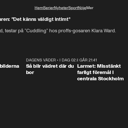
Hem
Serier
Nyheter
Sport
Nöje
Mer
Livsstil
ren: ”Det känns väldigt intimt”
nd, testar på ”Cuddling” hos proffs-gosaren Klara Ward.
0:31
DAGENS VÄDER
•
I DAG 02:30
1:06
I GÅR 21:41
0:3
bilderna
Så blir vädret där du
Larmet: Misstänkt
bor
farligt föremål i
centrala Stockholm