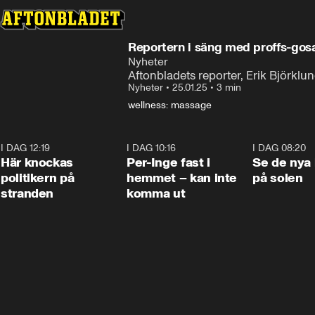
Reportern i säng med proffs-gosa
Nyheter
Aftonbladets reporter, Erik Björklu
Nyheter
•
25.01.25
•
3 min
wellness: massage
I DAG 12:19
0:45
I DAG 10:16
1:26
I DAG 08:20
Här knockas
Per-Inge fast i
Se de nya 
politikern på
hemmet – kan inte
på solen
stranden
komma ut