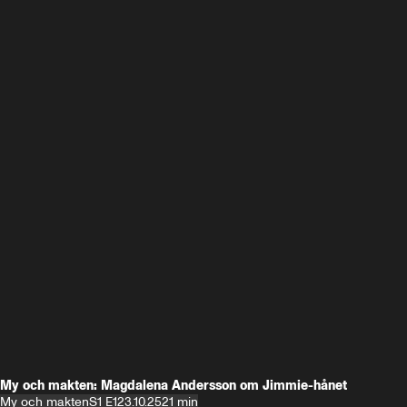
My och makten: Magdalena Andersson om Jimmie-hånet
My och makten
S1 E1
23.10.25
21 min