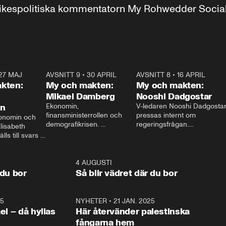
r inrikespolitiska kommentatorn My Rohwedder Soci
27 MAJ
3:51
AVSNITT 9
•
30 APRIL
24:00
AVSNITT 8
•
16 APRIL
25:1
kten:
My och makten:
My och makten:
Mikael Damberg
Nooshi Dadgostar
on
Ekonomin, 
V-ledaren Nooshi Dadgostar
finansministerrollen och 
pressas internt om 
onomin och 
demografikrisen. 
regeringsfrågan.

lisabeth 
Oppositionen ställs till svars 
I Aftonbladets 
ls till svars 
när Socialdemokraternas 
partiledarutfrågning ”My 
stern gästar 
Mikael Damberg gästar My 
och Makten” sätter hon ner 
My och Makten. 
och Makten. 
foten mot kritikerna:

1:06
4 AUGUSTI
1:0
– Vi ställer upp i val. Ska vi 
 du bor
Så blir vädret där du bor
vara med så sitter vi förstås 
25
1:22
NYHETER
•
21 JAN. 2025
0:5
ael – då hyllas
Här återvänder palestinska
fångarna hem