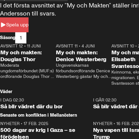
I det första avsnittet av ”My och Makten” ställe
Andersson till svars.
Spela upp
1
Säsong
AVSNITT 12
•
11 JUNI
26:27
AVSNITT 11
•
4 JUNI
23:40
AVSNITT 10
•
My och makten:
My och makten:
My och ma
Douglas Thor
Denice Westerberg
Elisabeth
Moderata 
Ungsvenskarnas 
Svantess
ungdomsförbundet (MUF:s) 
förbundsordförande Denice 
Kvinnorna, ek
ordförande Douglas Thor 
Westerberg gästar My och 
migrationen. E
gästar My och makten. I 
makten. I avsnittet 
Svantesson stäl
avsnittet diskuteras 
diskuteras migrationsfrågan 
när finansmini
Väder
tonårsutvisningarna och hur 
och hur SD ska locka 
Moderaterna ska locka 
kvinnliga väljare. 
I DAG 02:30
1:06
I GÅR 02:30
väljare till valet i höst. 
Så blir vädret där du bor
Så blir vädret där
Senaste om konflikten i Mellanöstern
NYHETER
•
17 FEB. 2025
0:45
NYHETER
•
16 FEB. 20
500 dagar av krig i Gaza – se
Nya vapen till Isr
förödelsen
Trump