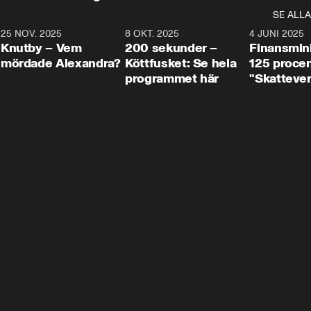
SE ALLA
3
25 NOV. 2025
31:05
8 OKT. 2025
4:29
4 JUNI 2025
Knutby – Vem
200 sekunder –
Finansmin
mördade Alexandra?
Köttfusket: Se hela
125 procent
programmet här
"Skattever
viktig uppg