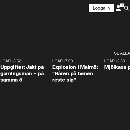
Logga in
SE ALLA
5
I GÅR 18:52
0:33
I GÅR 17:50
1:10
I GÅR 12:33
Uppgifter: Jakt på
Explosion i Malmö:
Mjölkaos p
gärningsman – på
”Håren på benen
samma ö
reste sig”