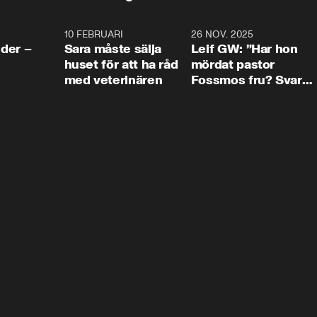
4:24
10 FEBRUARI
4:13
26 NOV. 2025
8:1
der –
Sara måste sälja
Leif GW: ”Har hon
huset för att ha råd
mördat pastor
med veterinären
Fossmos fru? Svar
nej.”