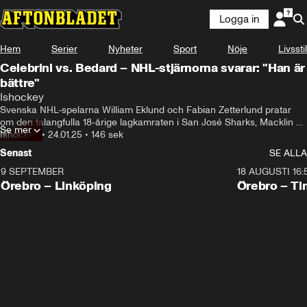
Logga in
Hem
Serier
Nyheter
Sport
Nöje
Livsstil
Celebrini vs. Bedard – NHL-stjärnorna svarar: "Han är
bättre"
Ishockey
Svenska NHL-spelarna William Eklund och Fabian Zetterlund pratar 
om den talangfulla 18-årige lagkamraten i San José Sharks, Macklin 
Se mer
Celebrini.
Ishockey
•
24.01.25
•
146 sek
Senast
SE ALLA
9 SEPTEMBER
18 AUGUSTI 16:
Plus
Plus
Örebro – Linköping
Örebro – Ti