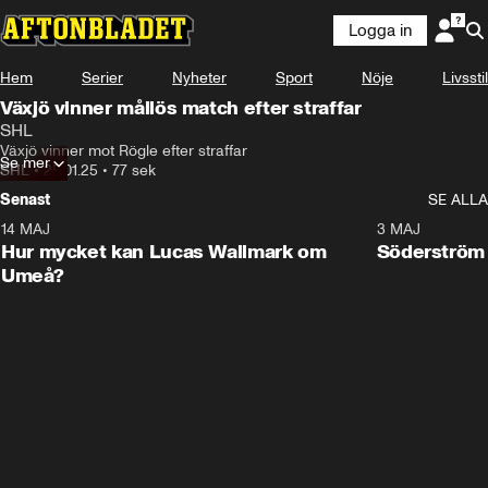
Logga in
Hem
Serier
Nyheter
Sport
Nöje
Livsstil
Växjö vinner mållös match efter straffar
SHL
Växjö vinner mot Rögle efter straffar
Se mer
SHL
•
25.01.25
•
77 sek
Senast
SE ALLA
14 MAJ
1:18
3 MAJ
Plus
Hur mycket kan Lucas Wallmark om
Söderström
Umeå?