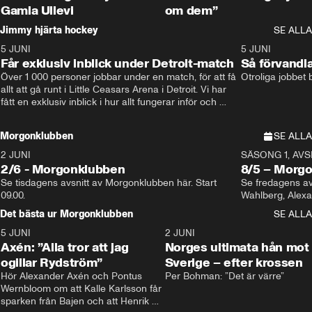
Gamla Ullevi
om dem”
Jimmy hjärta hockey
SE ALLA
5 JUNI
11:14
5 JUNI
Får exklusiv inblick under Detroit-match
Så förvandl
Över 1 000 personer jobbar under en match, för att få 
Otroliga jobbet
allt att gå runt i Little Ceasars Arena i Detroit. Vi har 
fått en exklusiv inblick i hur allt fungerar inför och 
under match i världens bästa hockeyliga
Morgonklubben
SE ALLA
2 JUNI
SÄSONG 1, AVSN
2/6 - Morgonklubben
8/5 – Morg
Se tisdagens avsnitt av Morgonklubben här. Start 
Se fredagens av
09.00. 
Det bästa ur Morgonklubben
SE ALLA
5 JUNI
0:44
2 JUNI
Axén: ”Alla tror att jag
Norges ultimata hån mot
ogillar Rydström”
Sverige – efter krossen
Hör Alexander Axén och Pontus 
Per Bohman: ”Det är värre”
Wernbloom om att Kalle Karlsson får 
sparken från Bajen och att Henrik 