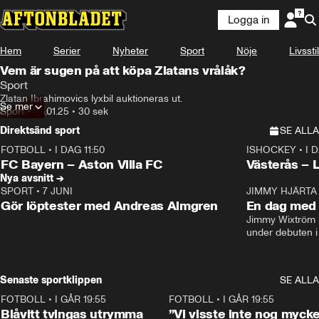
Logga in
Hem
Serier
Nyheter
Sport
Nöje
Livsstil
Vem är sugen på att köpa Zlatans vrålåk?
Sport
Zlatan Ibrahimovics lyxbil auktioneras ut.
Se mer
Sport
•
26.01.25
•
30 sek
Direktsänd sport
SE ALLA
FOTBOLL
•
I DAG 11:50
ISHOCKEY
•
I 
Plus
Plus
FC Bayern – Aston Villa FC
Västerås – 
Nya avsnitt →
SPORT
•
7 JUNI
16:36
JIMMY HJÄRTA
Gör löptester med Andreas Almgren
En dag med 
Jimmy Wixtröm 
under debuten i
Senaste sportklippen
SE ALLA
FOTBOLL
•
I GÅR 19:55
0:29
FOTBOLL
•
I GÅR 19:55
Blåvitt tvingas utrymma
”Vi visste inte nog mycke