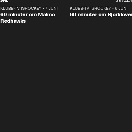
SHL
SE ALLA
KLUBB-TV ISHOCKEY
•
7 JUNI
1:02:53
KLUBB-TV ISHOCKEY
•
6 JUNI
1:0
Plus
60 minuter om Malmö
60 minuter om Björklöve
Redhawks