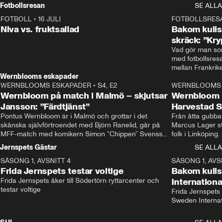
Rydström tar över
Fotbollsresan
SE ALLA
FOTBOLL
•
16 JULI
0:44
FOTBOLLSRES
Niva vs. fruktsallad
Bakom kulis
skräck: ”Kry
Vad gör man som
med fotbollsres
Wernblooms eskapader
WERNBLOOMS ESKAPADER
•
S4, E2
38:23
WERNBLOOMS 
Wernbloom på match i Malmö – skjutsar
Wernbloom 
Jansson: ”Färdtjänst”
Harvestad 
Pontus Wernbloom är i Malmö och grottar i det 
Från åtta gubbar 
skånska självförtroendet med Björn Ranelid, går på 
Marcus Lager sta
MFF-match med komikern Simon ”Chippen” Svensson 
folk i Linköping
och hjälper skadade stjärnbacken Pontus Jansson 
och Wernbloom kl
Jernspets Gästar
SE ALLA
hem. 
SÄSONG 1, AVSNITT 4
13:37
SÄSONG 1, AVS
Frida Jernspets testar voltige
Bakom kuli
Frida Jernspets åker till Södertörn ryttarcenter och 
Internation
testar voltige
Frida Jernspets 
Sweden Interna