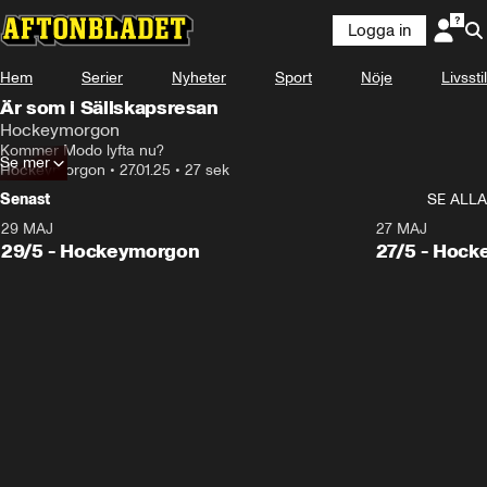
Logga in
Hem
Serier
Nyheter
Sport
Nöje
Livsstil
Är som i Sällskapsresan
Hockeymorgon
Kommer Modo lyfta nu?
Se mer
Hockeymorgon
•
27.01.25
•
27 sek
Senast
SE ALLA
29 MAJ
27 MAJ
29/5 - Hockeymorgon
27/5 - Hoc