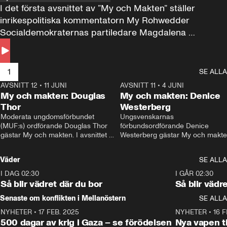
I det första avsnittet av ”My och Makten” ställer 
inrikespolitiska kommentatorn My Rohwedder 
Socialdemokraternas partiledare Magdalena 
Andersson till svars.
1
SE ALLA
AVSNITT 12
•
11 JUNI
26:27
AVSNITT 11
•
4 JUNI
2
My och makten: Douglas
My och makten: Denice
Thor
Westerberg
Moderata ungdomsförbundet 
Ungsvenskarnas 
(MUF:s) ordförande Douglas Thor 
förbundsordförande Denice 
gästar My och makten. I avsnittet 
Westerberg gästar My och makten.
diskuteras tonårsutvisningarna och 
avsnittet diskuteras migrationsfrå
hur Moderaterna ska locka väljare till 
och hur SD ska locka kvinnliga 
Väder
SE ALLA
valet i höst. 
väljare. 
I DAG 02:30
1:06
I GÅR 02:30
Så blir vädret där du bor
Så blir vädr
Senaste om konflikten i Mellanöstern
SE ALLA
NYHETER
•
17 FEB. 2025
0:45
NYHETER
•
16 F
500 dagar av krig i Gaza – se förödelsen
Nya vapen ti