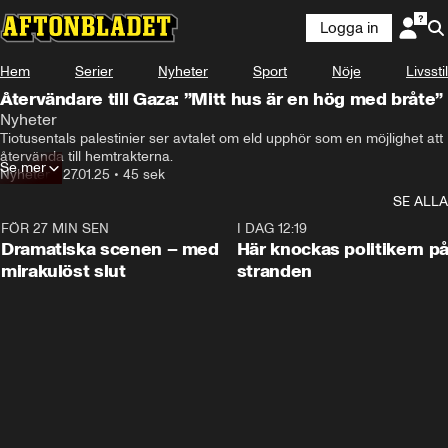
Logga in
Hem
Serier
Nyheter
Sport
Nöje
Livsstil
Återvändare till Gaza: ”Mitt hus är en hög med bråte”
Nyheter
Tiotusentals palestinier ser avtalet om eld upphör som en möjlighet att 
återvända till hemtrakterna.
Se mer
Nyheter
•
27.01.25
•
45 sek
SE ALLA
FÖR 27 MIN SEN
0:42
I DAG 12:19
Dramatiska scenen – med
Här knockas politikern p
mirakulöst slut
stranden