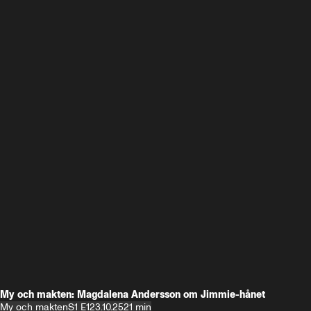
My och makten: Magdalena Andersson om Jimmie-hånet
My och makten
S1 E1
23.10.25
21 min