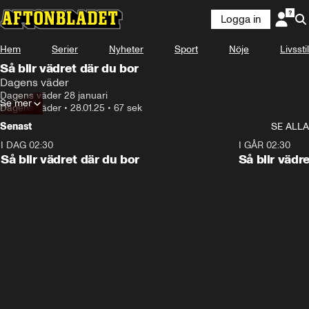
Logga in
Hem
Serier
Nyheter
Sport
Nöje
Livsstil
Så blir vädret där du bor
Dagens väder
Dagens väder 28 januari
Se mer
Dagens väder
•
28.01.25
•
67 sek
Senast
SE ALLA
I DAG 02:30
1:06
I GÅR 02:30
Så blir vädret där du bor
Så blir vädr