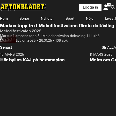
Logga in
Hem
Serier
Nyheter
Sport
Nöje
Livsstil
Markus topp tre i Melodifestivalens första deltävling
Melodifestivalen 2025
Markus Larssons topp 3 i Melodifestivalen deltävling 1 i Luleå
Se mer
Melodifestivalen 2025
•
28.01.25
•
106 sek
Senast
SE ALLA
15 MARS 2025
2:17
11 MARS 2025
Här hyllas KAJ på hemmaplan
Meira om Ca