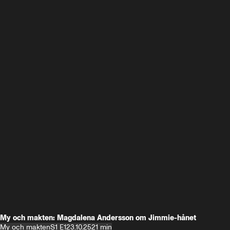
My och makten: Magdalena Andersson om Jimmie-hånet
My och makten
S1 E1
23.10.25
21 min