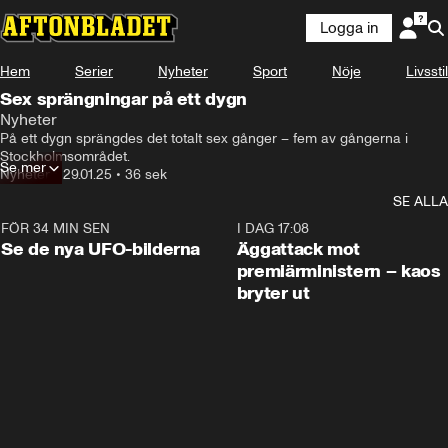
Logga in
Hem
Serier
Nyheter
Sport
Nöje
Livsstil
Sex sprängningar på ett dygn
Nyheter
På ett dygn sprängdes det totalt sex gånger – fem av gångerna i 
Stockholmsområdet.
Se mer
Nyheter
•
29.01.25
•
36 sek
SE ALLA
FÖR 34 MIN SEN
0:36
I DAG 17:08
Se de nya UFO-bilderna
Äggattack mot
premiärministern – kaos
bryter ut