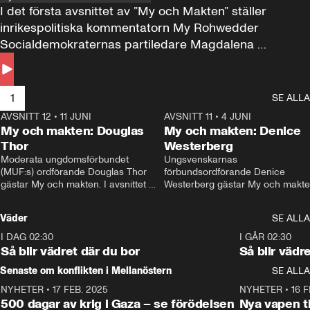
I det första avsnittet av ”My och Makten” ställer 
inrikespolitiska kommentatorn My Rohwedder 
Socialdemokraternas partiledare Magdalena 
Andersson till svars.
1
SE ALLA
AVSNITT 12
•
11 JUNI
26:27
AVSNITT 11
•
4 JUNI
2
My och makten: Douglas
My och makten: Denice
Thor
Westerberg
Moderata ungdomsförbundet 
Ungsvenskarnas 
(MUF:s) ordförande Douglas Thor 
förbundsordförande Denice 
gästar My och makten. I avsnittet 
Westerberg gästar My och makten.
diskuteras tonårsutvisningarna och 
avsnittet diskuteras migrationsfrå
hur Moderaterna ska locka väljare till 
och hur SD ska locka kvinnliga 
Väder
SE ALLA
valet i höst. 
väljare. 
I DAG 02:30
1:06
I GÅR 02:30
Så blir vädret där du bor
Så blir vädr
Senaste om konflikten i Mellanöstern
SE ALLA
NYHETER
•
17 FEB. 2025
0:45
NYHETER
•
16 F
500 dagar av krig i Gaza – se förödelsen
Nya vapen ti