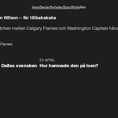
Hem
Serier
Nyheter
Sport
Nöje
Mer
Livsstil
Wilson – får tillbakakaka
matchen mellan Calgary Flames och Washington Capitals hå
 Flames
0:17
23 APRIL
0:2
 Dallas svensken
Hur hamnade den på isen?