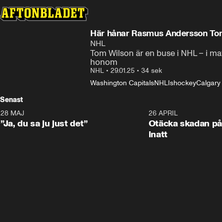
Här hånar Rasmus Andersson Tom 
NHL
Tom Wilson är en buse i NHL – i 
honom
NHL
•
29.01.25
•
34 sek
Washington Capitals
NHL
Ishockey
Calgary
Senast
28 MAJ
0:18
26 APRIL
”Ja, du sa ju just det”
Otäcka skadan på
inatt