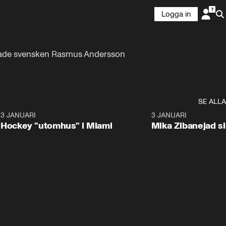
Logga in
nade svensken Rasmus Andersson 
SE ALLA
2
3 JANUARI
0:29
3 JANUARI
Hockey "utomhus" i Miami
Mika Zibanejad s