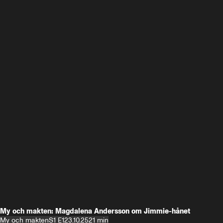
My och makten: Magdalena Andersson om Jimmie-hånet
My och makten
S1 E1
23.10.25
21 min