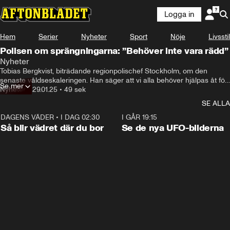
Logga in
Hem
Serier
Nyheter
Sport
Nöje
Livsstil
Polisen om sprängningarna: ”Behöver inte vara rädd”
Nyheter
Tobias Bergkvist, biträdande regionpolischef Stockholm, om den 
senaste våldseskaleringen. Han säger att vi alla behöver hjälpas åt för 
Se mer
att stoppa det.
Nyheter
•
29.01.25
•
49 sek
SE ALLA
DAGENS VÄDER
•
I DAG 02:30
1:06
I GÅR 19:15
Så blir vädret där du bor
Se de nya UFO-bilderna