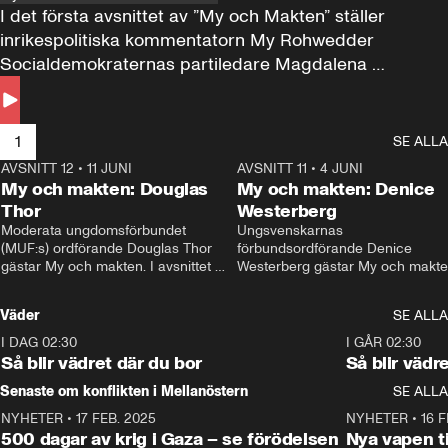
I det första avsnittet av ”My och Makten” ställer 
inrikespolitiska kommentatorn My Rohwedder 
Socialdemokraternas partiledare Magdalena 
Andersson till svars.
1
SE ALLA
AVSNITT 12
•
11 JUNI
26:27
AVSNITT 11
•
4 JUNI
2
My och makten: Douglas
My och makten: Denice
Thor
Westerberg
Moderata ungdomsförbundet 
Ungsvenskarnas 
(MUF:s) ordförande Douglas Thor 
förbundsordförande Denice 
gästar My och makten. I avsnittet 
Westerberg gästar My och makten.
diskuteras tonårsutvisningarna och 
avsnittet diskuteras migrationsfrå
hur Moderaterna ska locka väljare till 
och hur SD ska locka kvinnliga 
Väder
SE ALLA
valet i höst. 
väljare. 
I DAG 02:30
1:06
I GÅR 02:30
Så blir vädret där du bor
Så blir vädr
Senaste om konflikten i Mellanöstern
SE ALLA
NYHETER
•
17 FEB. 2025
0:45
NYHETER
•
16 F
500 dagar av krig i Gaza – se förödelsen
Nya vapen ti