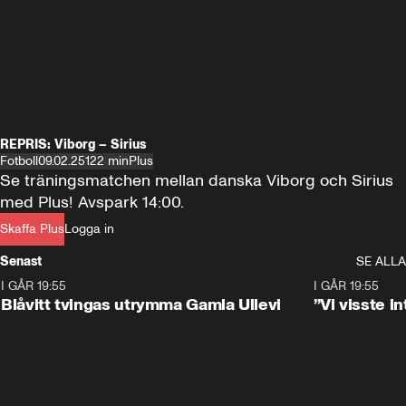
REPRIS: Viborg – Sirius
Fotboll
09.02.25
122 min
Plus
Se träningsmatchen mellan danska Viborg och Sirius 
med Plus! Avspark 14:00.
Skaffa Plus
Logga in
Senast
SE ALLA
I GÅR 19:55
0:29
I GÅR 19:55
Blåvitt tvingas utrymma Gamla Ullevi
”Vi visste 