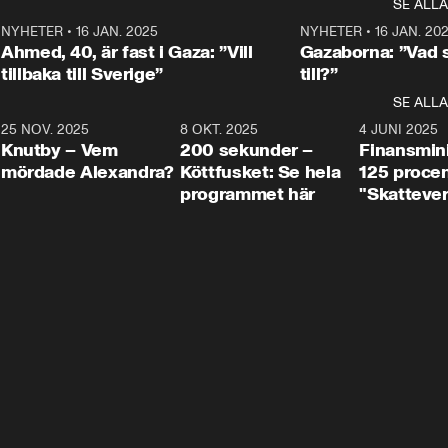
SE ALLA
integrationsminister Simona 
till svars.
Rohwedder stäl
Mohamsson till svars.
Centerpartiets
2
NYHETER
•
16 JAN. 2025
1:01
NYHETER
•
16 JAN. 20
Thand Ring till
Ahmed, 40, är fast i Gaza: ”Vill
Gazaborna: ”Vad s
tillbaka till Sverige”
till?”
SE ALLA
3
25 NOV. 2025
31:05
8 OKT. 2025
4:29
4 JUNI 2025
Knutby – Vem
200 sekunder –
Finansmin
mördade Alexandra?
Köttfusket: Se hela
125 procent
programmet här
"Skattever
viktig uppg