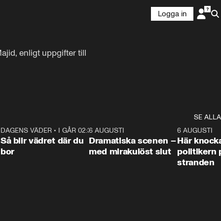
Logga in
d, enligt uppgifter till 
SE ALLA
7
DAGENS VÄDER
•
I GÅR 02:30
1:06
6 AUGUSTI
0:42
6 AUGUSTI
Så blir vädret där du
Dramatiska scenen –
Här knock
bor
med mirakulöst slut
politikern 
stranden