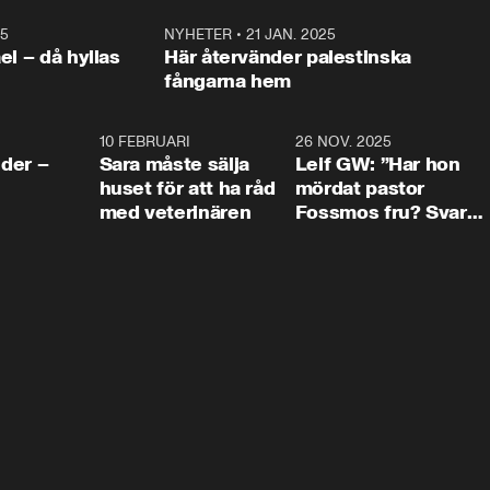
25
1:22
NYHETER
•
21 JAN. 2025
0:5
ael – då hyllas
Här återvänder palestinska
fångarna hem
4:24
10 FEBRUARI
4:13
26 NOV. 2025
8:1
der –
Sara måste sälja
Leif GW: ”Har hon
huset för att ha råd
mördat pastor
med veterinären
Fossmos fru? Svar
nej.”