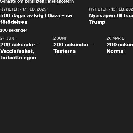
Senaste om konflikten i Mellanöstern
NYHETER
•
17 FEB. 2025
0:45
NYHETER
•
16 FEB. 20
500 dagar av krig i Gaza – se
Nya vapen till Isr
förödelsen
Trump
200 sekunder
24 JUNI
5:00
2 JUNI
4:23
20 APRIL
200 sekunder –
200 sekunder –
200 sekun
Vaccinfusket,
Testerna
Normal
fortsättningen