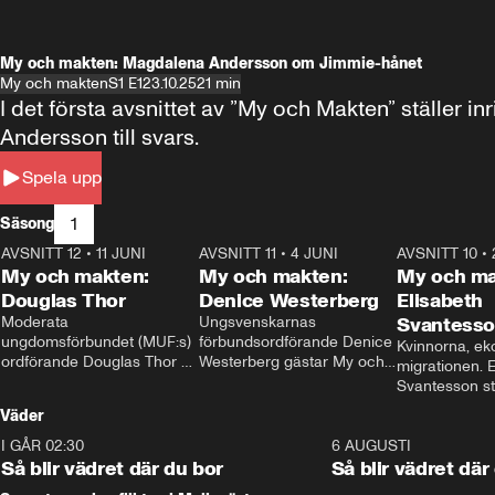
My och makten: Magdalena Andersson om Jimmie-hånet
My och makten
S1 E1
23.10.25
21 min
I det första avsnittet av ”My och Makten” ställe
Andersson till svars.
Spela upp
1
Säsong
AVSNITT 12
•
11 JUNI
26:27
AVSNITT 11
•
4 JUNI
23:40
AVSNITT 10
•
My och makten:
My och makten:
My och ma
Douglas Thor
Denice Westerberg
Elisabeth
Moderata 
Ungsvenskarnas 
Svantess
ungdomsförbundet (MUF:s) 
förbundsordförande Denice 
Kvinnorna, ek
ordförande Douglas Thor 
Westerberg gästar My och 
migrationen. E
gästar My och makten. I 
makten. I avsnittet 
Svantesson stäl
avsnittet diskuteras 
diskuteras migrationsfrågan 
när finansmini
Väder
tonårsutvisningarna och hur 
och hur SD ska locka 
Moderaterna ska locka 
kvinnliga väljare. 
I GÅR 02:30
1:06
6 AUGUSTI
väljare till valet i höst. 
Så blir vädret där du bor
Så blir vädret där