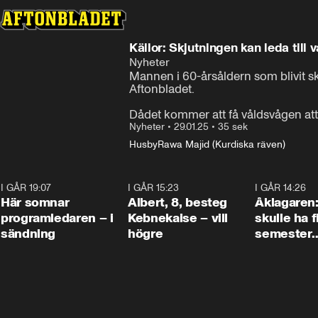
Källor: Skjutningen kan leda till 
Nyheter
Mannen i 60-årsåldern som blivit skju
Aftonbladet.

Dådet kommer att få våldsvågen att 
Nyheter
•
29.01.25
•
35 sek
Husby
Rawa Majid (Kurdiska räven)
I GÅR 19:07
0:45
I GÅR 15:23
0:54
I GÅR 14:26
Här somnar
Albert, 8, besteg
Åklagaren
programledaren – i
Kebnekaise – vill
skulle ha f
sändning
högre
semester
tillsamma