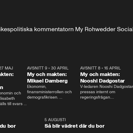
r inrikespolitiska kommentatorn My Rohwedder Soci
27 MAJ
3:51
AVSNITT 9
•
30 APRIL
24:00
AVSNITT 8
•
16 APRIL
25:1
kten:
My och makten:
My och makten:
Mikael Damberg
Nooshi Dadgostar
on
Ekonomin, 
V-ledaren Nooshi Dadgostar
finansministerrollen och 
pressas internt om 
onomin och 
demografikrisen. 
regeringsfrågan.

lisabeth 
Oppositionen ställs till svars 
I Aftonbladets 
ls till svars 
när Socialdemokraternas 
partiledarutfrågning ”My 
stern gästar 
Mikael Damberg gästar My 
och Makten” sätter hon ner 
My och Makten. 
och Makten. 
foten mot kritikerna:

1:06
5 AUGUSTI
1:0
– Vi ställer upp i val. Ska vi 
 du bor
Så blir vädret där du bor
vara med så sitter vi förstås 