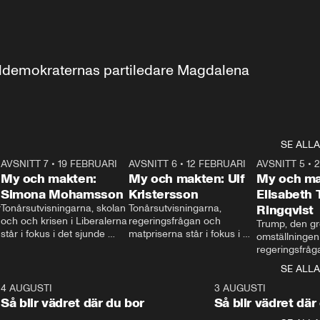
aldemokraternas partiledare Magdalena 
SE ALLA
7
AVSNITT 7
•
19 FEBRUARI
24:30
AVSNITT 6
•
12 FEBRUARI
27:30
AVSNITT 5
•
My och makten:
My och makten: Ulf
My och ma
Simona Mohamsson
Kristersson
Elisabeth
 
Tonårsutvisningarna, skolan 
Tonårsutvisningarna, 
Ringqvist
och och krisen i Liberalerna 
regeringsfrågan och 
Trump, den gr
står i fokus i det sjunde 
matpriserna står i fokus i 
omställningen
avsnittet av ”My och 
det sjätte avsnittet av ”My 
regeringsfråga
makten”. Se när 
och makten”. Se när 
centrum i det 
SE ALLA
Aftonbladets inrikespolitiska 
Aftonbladets inrikespolitiska 
avsnittet av ”
kommentator My 
kommentator My 
6
4 AUGUSTI
1:06
3 AUGUSTI
Makten”. Se nä
Rohwedder ställer 
Rohwedder ställer 
Så blir vädret där du bor
Så blir vädret där
Aftonbladets in
utbildnings- och 
statsminister Ulf Kristersson 
kommentator 