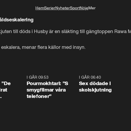
Hem
Serier
Nyheter
Sport
Nöje
Mer
Livsstil
våldseskalering
ten till döds i Husby är en släkting till gängtoppen Rawa Maji
eskalera, menar flera källor med insyn.
1:54
I GÅR 09:53
1:36
I GÅR 06:40
0:4
: ”De
Pourmokhtari: ”S
Sex dödade i
irat
smygfilmar våra
skolskjutning
telefoner”
ns”